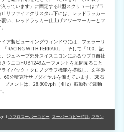
が入っています）に固定するH型スクリューはブラ
防止サファイアクリスタル下には、レッドラッカー
を覆い、レッドラッカー仕上げアワーマーカーとフ
す。
ァイア製ビューイングウィンドウには、フェラーリ
「RACING WITH FERRARI」、そして「100」記
は、ジュネーブ郊外スイスニヨンにあるウブロ自社
きウニコHUB1243ムーブメントを垣間見ること
フライバック・クロノグラフ機能を搭載し、文字盤
、60分積算計サブダイヤルを備えています。38石
ブメントは、28,800vph（4Hz）振動数で鼓動
す。
ged
ウブロスーパーコピー
,
スーパーコピー時計
,
ブラン