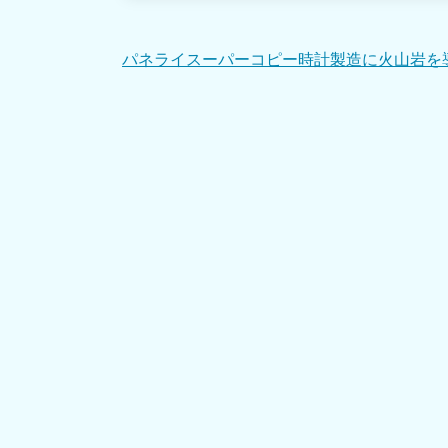
投
パネライスーパーコピー時計製造に火山岩を
稿
ナ
ビ
ゲ
ー
シ
ョ
ン