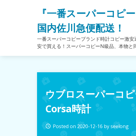
Skip
『一番スーパーコピー
to
content
国内佐川急便配送！
一番スーパーコピーブランド時計コピー激安通
安で買える！スーパーコピーN級品、本物と
ウブロスーパーコピーフ
Corsa時計
Posted on
2020-12-16
by
seelong
access_time