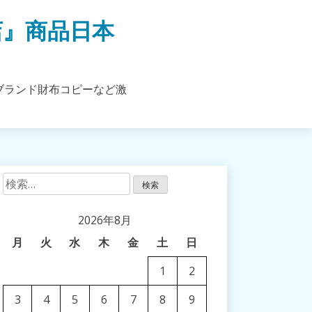
店』商品日本
ブランド財布コピーなど激
検
索:
2026年8月
月
火
水
木
金
土
日
1
2
3
4
5
6
7
8
9