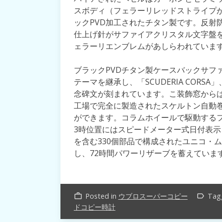
スボディ（フェラーリレッドストライプ
ックPVD加工されたチタン製です。反射
仕上げ針がサファイアクリスタル文字盤
ェラーリエンブレムがあしらわれていま
ブラックPVDチタン製ケースバックサフ
テーマを継承し、「SCUDERIA CORSA」、
念碑文が刻まれています。こ装飾窓から
工場で完全に製造されたスケルトン自動巻
ができます。コラムホイールで駆動する
3時位置にはスピードメーター式日付表示
を含む330個部品で構成されたユニコ・ムー
し、72時間パワーリザーブを蓄えていま
Posted in
ウブロスーパーコピー
Tag
work_outline
label_outline
ドコピー時計