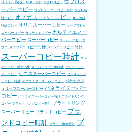
ウブロス
noob 時計
NOOB時計
ウブロコピー
ーパーコピー
ウブロスーパーコピー時計
ウブロ時
オメガスーパーコピー
計コピー
オメガ腕
オリススーパーコピー
時計コピー
オーデマピゲ
カルティエスー
スーパーコピー
カルティエコピー
パーコピー
スーパーコピー
スーパーコピーウ
スーパーコピー时计
スーパーコピー 時計
ブロ
スーパーコピー時計
スー
パーコピー時計 n級
スーパーコピー腕時計
セイコースー
ゼニススーパーコピー
パーコピー
ゼニススーパ
パテックフ
ーコピー時計
タグホイヤースーパーコピー
パネライスーパー
ィリップスーパーコピー
コピー
パネライスーパーコピー時計
ブライトリング
ブライトリング
コピー
ブライトリングコピー時計
ブラ
スーパーコピー
ブランドコピー
ブ
ンドコピー時計
ブランド偽物時計