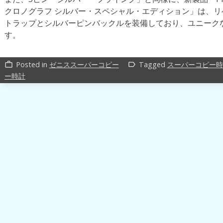
クロノグラフ シルバー・スペシャル・エディション」は、
トラップとシルバーピンバックルを装備しており、ユニーク
す。
Posted in
ゼニススーパーコピー
Tagged
スーパーコピー時
work_outline
label_outline
ー時計