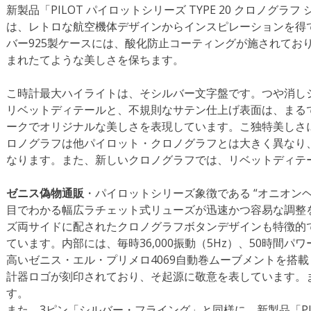
新製品「PILOT パイロットシリーズ TYPE 20 クロノグラ
は、レトロな航空機体デザインからインスピレーションを得て
バー925製ケースには、酸化防止コーティングが施されてお
まれたてような美しさを保ちます。
こ時計最大ハイライトは、そシルバー文字盤です。つや消し
リベットディテールと、不規則なサテン仕上げ表面は、まる
ークでオリジナルな美しさを表現しています。こ独特美しさ
ロノグラフは他パイロット・クロノグラフとは大きく異なり
なります。また、新しいクロノグラフでは、リベットディテ
ゼニス偽物通販
・パイロットシリーズ象徴である “オニオン
目でわかる幅広ラチェット式リューズが迅速かつ容易な調整
ズ両サイドに配されたクロノグラフボタンデザインも特徴的
ています。内部には、毎時36,000振動（5Hz）、50時間
高いゼニス・エル・プリメロ4069自動巻ムーブメントを搭
計器ロゴが刻印されており、そ起源に敬意を表しています。ま
す。
また、3ピン「シルバー・フライング」と同様に、新製品「PILOT