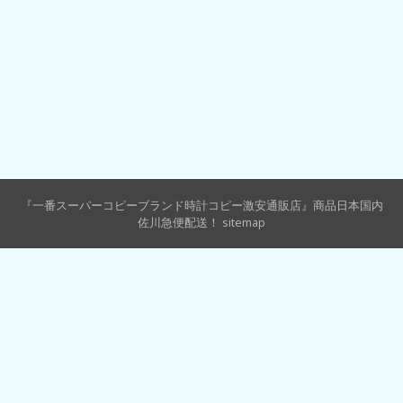
『一番スーパーコピーブランド時計コピー激安通販店』商品日本国内
佐川急便配送！
sitemap