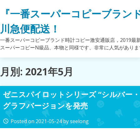
Skip
『一番スーパーコピーブラン
to
content
川急便配送！
一番スーパーコピーブランド時計コピー激安通販店，2019最
スーパーコピーN級品、本物と同様です、非常に人気がありま
月別: 2021年5月
ゼニスパイロットシリーズ “シルバー・
グラフバージョンを発売
Posted on
2021-05-24
by
seelong
access_time