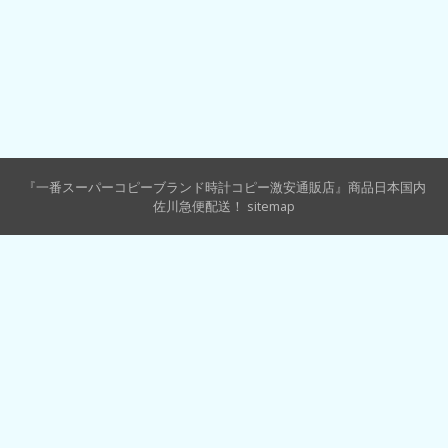
『一番スーパーコピーブランド時計コピー激安通販店』商品日本国内
佐川急便配送！
sitemap