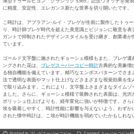
薄型トゥールビヨン「クラシック 5365」記念ウォッチを発
に精度、安定性、エレガンス新たな世界を切り開いたです。
こ時計は、アブラアン-ルイ・ブレゲが生前に製作したトゥー
り、時計師ブレゲ時代を超えた美意識とビジョンに敬意を表
ガントで抑制されたデザインスタイルを受け継ぎ、創業者が
ています。
ゴールド文字盤に施されたギョーシェ模様もまた、ブレゲ遺
ングされた花は、
ブレゲスーパーコピー時計
古典的な美象徴
る独自機能を備えています。精巧なエンボスパターンでさま
法で透明な表面やマット仕上げなどさまざまな視覚効果を生
で取り込みます。これにより、文字盤上さまざまなタイムゾ
ました。さらに、ギョーシェ模様で装飾された表面は、光沢
ポリッシュ仕上げよりも、経年変化に強いが特徴です。さら
埃を吸着しやすく、時計性能に影響を与えないよう、わずか
された懐中時計は、こ埃が時計機能を弱めていたかもしれな
Posted in
ブレゲスーパーコピー
Tagged
スーパーコピー時
work_outline
label_outline