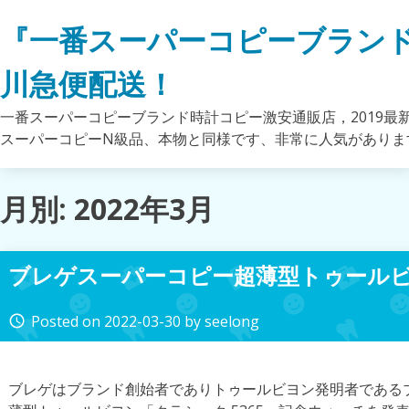
Skip
『一番スーパーコピーブラン
to
content
川急便配送！
一番スーパーコピーブランド時計コピー激安通販店，2019最
スーパーコピーN級品、本物と同様です、非常に人気がありま
月別: 2022年3月
ブレゲスーパーコピー超薄型トゥール
Posted on
2022-03-30
by
seelong
access_time
ブレゲはブランド創始者でありトゥールビヨン発明者である