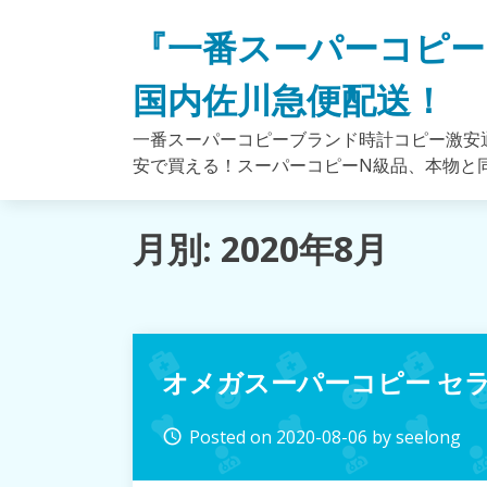
Skip
『一番スーパーコピー
to
content
国内佐川急便配送！
一番スーパーコピーブランド時計コピー激安通
安で買える！スーパーコピーN級品、本物と
月別: 2020年8月
オメガスーパーコピー セ
Posted on
2020-08-06
by
seelong
access_time