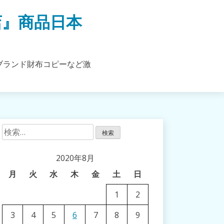
店』商品日本
ブランド財布コピーなど激
検
索:
2020年8月
月
火
水
木
金
土
日
1
2
3
4
5
6
7
8
9