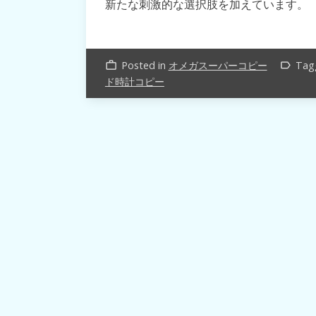
新たな刺激的な選択肢を加えています。
Posted in
オメガスーパーコピー
Tag
work_outline
label_outline
ド時計コピー