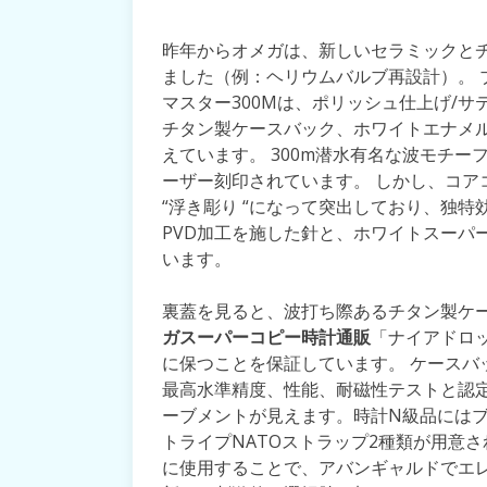
昨年からオメガは、新しいセラミックと
ました（例：ヘリウムバルブ再設計）。 
マスター300Mは、ポリッシュ仕上げ/
チタン製ケースバック、ホワイトエナメ
えています。 300m潜水有名な波モチ
ーザー刻印されています。 しかし、コア
“浮き彫り “になって突出しており、独
PVD加工を施した針と、ホワイトスーパ
います。
裏蓋を見ると、波打ち際あるチタン製ケ
ガスーパーコピー時計通販
「ナイアドロ
に保つことを保証しています。 ケースバ
最高水準精度、性能、耐磁性テストと認定を
ーブメントが見えます。時計N級品には
トライプNATOストラップ2種類が用意
に使用することで、アバンギャルドでエ