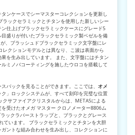
チタンケースでシーマスターコレクションを更新し
ブラックセラミックとチタンを使用した新しいシー
サテン仕上げブラックセラミックケースにグレード5
ル目盛りが付いたブラックセラミック製ベゼルを備
ーフが、ブラッシュドブラックセラミック文字盤にレ
コレクションモデルとは異なり、こ波は表面から
特効果を生み出しています。 また、文字盤にはチタン
ールミノバコーティングを施したウロコを搭載して
ースバックを見ることができます。ここでは、
オメ
ック」ロックシステムが、すべて刻印を完璧な位置
ックサファイアクリスタルからは、METASによる
受けたオメガ マスター クロノメーター8806ム
ブラックラバーストラップと、ブラックとグレース
されています。 ブラックセラミックとチタンを大胆
レガントな組み合わせを生み出し、コレクションに