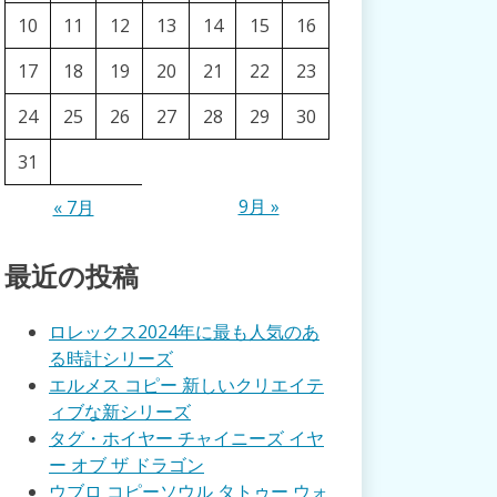
10
11
12
13
14
15
16
17
18
19
20
21
22
23
24
25
26
27
28
29
30
31
9月 »
« 7月
最近の投稿
ロレックス2024年に最も人気のあ
る時計シリーズ
エルメス コピー 新しいクリエイテ
ィブな新シリーズ
タグ・ホイヤー チャイニーズ イヤ
ー オブ ザ ドラゴン
ウブロ コピーソウル タトゥー ウォ