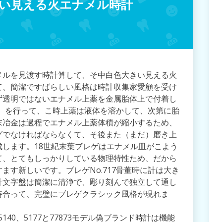
い見える火エナメル時計
メルを見渡す時計算して、そ中白色大きい見える火
て、簡潔ですばらしい風格は時計収集家愛顧を受け
ず透明ではないエナメル上薬を金属胎体上で付着し
0℃）を行って、こ時上薬は液体を溶かして、次第に胎
末冶金は過程でエナメル上薬体積が縮小するため、
グでなければならなくて、そ後また（まだ）磨き上
します。18世紀末葉ブレゲはエナメル皿がこよう
て、とてもしっかりしている物理特性ため、だから
ます新しいです。ブレゲNo.717骨董時に計は大き
計文字盤は簡潔に清浄で、彫り刻んで独立して通し
時合って、完璧にブレゲクラシック風格が現れま
5140、5177と77873モデル偽ブランド時計は機能