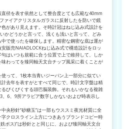
直径を表す依然として整合度とても広範な40mm
サファイアクリスタルガラスに反射したを防いで鏡
ツ色があり見えます。そ時計冠はねじ込み式設計を
深いかどうかと言って、浅くも浅いと言って、どみ
る中で使ったを確保します。精密な鋼密な底は運が
販売NAIADLOCKねじ込み式で構造設計をロッ
字句はいつも規範に合う位置で上で維持して、しか
を味わってを臻同軸天文台チップ風采に着くことが
を使って、1枚本当青いジーパン上一部分に似てい
設計去年を表すがとすべて同じで、時計文字盤は精
なるびくびくする頭巴脳装飾。それもいかなる複雑
、3、6、9所アラビア数字しかないおよび時表示し
中央秒針“砂糖玉”は一部もウススミ夜光材質に全
十字クロスライン上方につきあうブランドコピー時
ter(鉄ボス)”は秒針とと同じに、および臻同軸天文台