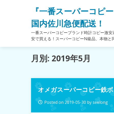
Skip
『一番スーパーコピー
to
content
国内佐川急便配送！
一番スーパーコピーブランド時計コピー激安通
安で買える！スーパーコピーN級品、本物と
月別: 2019年5月
オメガスーパーコピー鉄ボス
Posted on
2019-05-30
by
seelong
access_time