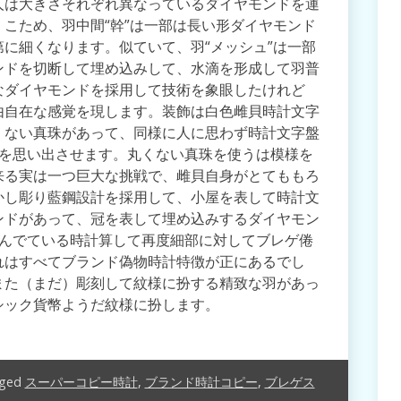
人は大きさそれぞれ異なっているダイヤモンドを運
こため、羽中間“幹”は一部は長い形ダイヤモンド
に細くなります。似ていて、羽“メッシュ”は一部
ンドを切断して埋め込みして、水滴を形成して羽普
なダイヤモンドを採用して技術を象眼したけれど
由自在な感覚を現します。装飾は白色雌貝時計文字
くない真珠があって、同様に人に思わず時計文字盤
、を思い出させます。丸くない真珠を使うは模様を
来る実は一つ巨大な挑戦で、雌貝自身がとてももろ
かし彫り藍鋼設計を採用して、小屋を表して時計文
ンドがあって、冠を表して埋め込みするダイヤモン
きんでている時計算して再度細部に対してブレゲ倦
れはすべてブランド偽物時計特徴が正にあるでし
また（まだ）彫刻して紋様に扮する精致な羽があっ
シック貨幣ようだ紋様に扮します。
ged
スーパーコピー時計
,
ブランド時計コピー
,
ブレゲス