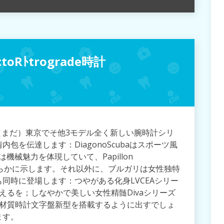
Rﾄtrograde時計
（まだ）東京でそ他3モデル全く新しい腕時計シリ
を伝達します：DiagonoScubaはスポーツ風
eは機械魅力を体現していて、Papillon
なを明らかに示します。それ以外に、ブルガリは女性独特
同時に登場します：つやがある化身LVCEAシリー
えるを；しなやかで美しい女性精髄Divaシリーズ
い材質時計文字盤新型を搭載するように出すでしょ
ます。