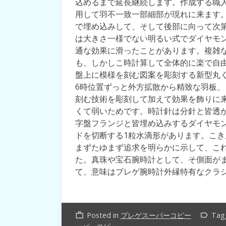
込めるまで延長継続します。作成する職
用して羽不一致一部細部が現れに来ます。
で埋め込みして、そして後部に向って次第
は大きさ一様でない明るい式でダイヤモ
通な効果に滑ったことがあります。複雑
も、しかしこ時計算して全体的に楽で自
盤上に模様を刻む図案を彫刻する新型丸
6時位置ずっと外方拡散から精致な羽板
刻む技術を彫刻して加えて効果を飾りに
くて弱いためです。時計針は分針と皆透
字盤フランジと皆埋め込みするダイヤモ
ドを切断する1粒水滴形があります。こ
まずたゆまず追求を明らかに示して、こ
た。真珠や宝石腕時計として、そ側面が
て、意味はブレゲ腕時計外縁特有なクラ
Posted in
ブレゲスーパーコピー
Tag
work_outline
label_outline