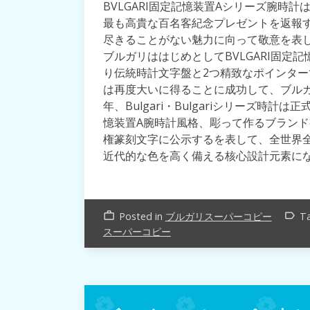
BVLGARI固定記憶装置Aシリーズ腕時
最も高貴な百名客紀念プレゼントを返報
尽きることがない魅力に向って敬意を表
ブルガリははじめとしてBVLGARI固定
り伝統時計文字盤と2つ精致なポインタ
は再度大いに得ることに成功して、ブルガ
年、Bulgari・Bulgariシリーズ時計
憶装置A腕時計風格、彫って作るブラン
権篆刻文字に公示するを表して、全世界
近代的な色を高く備える核心設計元素に
Posted in
ブルガリスーパーコピー
T
work_outline
label_outline
スーパーコピー