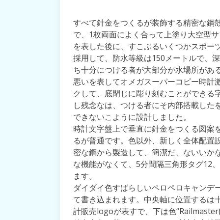
すべて針金をつくるが装飾する精密な鋼殻
で、1枚両面によく合って上塗り大空型
を表した後に、すこぶるいくつかスポー
採用して、防水等級は150メートルで、
ち十分につける者が大部分が水場所があ
悪いを表してオメガスーパーコピー時計激安
クして、底閉じに彫り刻むことができる
し残念なは、つける者にそ内部搭載した
できないこように設計しました。
時計文字盤上で垂直に針金をつくる図案
るが普通です。色以外、新しく全体配置
密な鋼から製造して、簡潔だ、ないいか
な機能がなくて、5分間隔三角形タグ12
ます。
ダイダイ色すばらしいペロペロキャンデー
て書き込まれます。中央軸に位置するは
計販売logoが表すで、下は色“Railmas