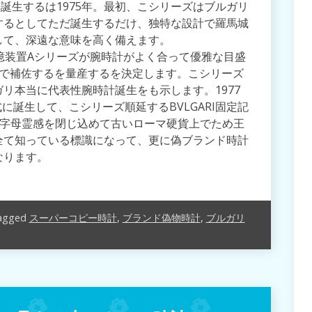
計は誕生するは1975年。最初、こシリーズはブルガリ
するとしてただ誕生するだけ、独特な設計で羅馬城
して、深遠な意味を高く備えます。
記憶装置Aシリーズが腕時計がよく合って優雅な目盛
ーで補佐するを量産するを決定します。こシリーズ
リ本当に代表性腕時計誕生をも示します。1977
は正式に誕生して、こシリーズ順延するBVLGARI固定記
ド字母霊感を閉じ込めて古いローマ硬貨上でため王
全て知っている標識になって、更に偽ブランド時計
なります。
agged
スーパーコピー時計
,
ブランド偽物時計
,
ブルガリ