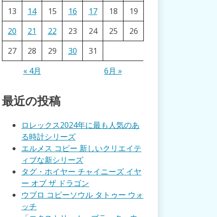
13
14
15
16
17
18
19
20
21
22
23
24
25
26
27
28
29
30
31
« 4月
6月 »
最近の投稿
ロレックス2024年に最も人気のあ
る時計シリーズ
エルメス コピー 新しいクリエイテ
ィブな新シリーズ
タグ・ホイヤー チャイニーズ イヤ
ー オブ ザ ドラゴン
ウブロ コピーソウル タトゥー ウォ
ッチ