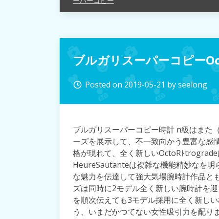
ーパーコピー
ブルガリスーパーコピーOcto
Posted on
2019-05-21
by
seelong
access_time
ブルガリスーパーコピー時計 n級はまた
ーズを展示して、不一致向かう豊富な感情内包
格が現れて、全く新しいOctoRﾄtrograd
HeureSautanteは複雑な機能精妙
な魅力を伝達して強大気場腕時計作品とも
ズは同時に2モデル全く新しい腕時計を迎
を順次伝えても3モデル採用に全く新し
う、いまだかつてない女性吸引力を配り