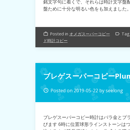
銘文字句に着くで、それらは時計文字盤
盤ために十分な明るい色をも加えました
Posted in
オメガスーパーコピー
Tag
work_outline
label_outline
ド時計コピー
ブレゲスーパーコピーPlu
Posted on
2019-05-22
by
seelong
access_time
ブレゲスーパーコピー時計はバラ金とプ
びます 6時に位置球形ラインストーンは