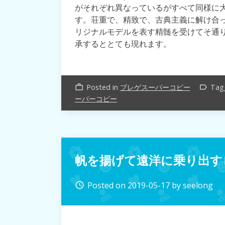
がそれぞれ異なっているがすべて同様に
す。荘重で、精致で、古典主義に解け合
リジナルモデルを表す精髄を受けてそ通
承するととても現れます。
Posted in
ブレゲスーパーコピー
Tag
work_outline
label_outline
ーパーコピー
帆を揚げて遠洋に乗り出す
Posted on
2019-05-17
by
seelong
access_time