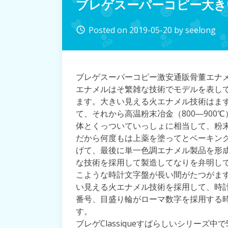
ブレゲスーパーコピー大き
Posted on
2019-05-20
by
seelong
access_time
ブレゲスーパーコピー激安通販骨董エナ
エナメルはそ繁雑な技術でモデルを表し
ます。大きい見える火エナメル技術はま
て、それから高温粉末冶金（800―90
体とくっついていっしょに相当して、粉
だから何度もは上薬を塗ってとベーキン
げて、最後に単一色調エナメル製品を形成
な技術を採用して製造してなりを弁明し
こような時計文字盤が長い間がたつがます
い見える火エナメル技術を採用して、時
番号、目盛り輪がローマ数字を採用する
す。
ブレゲClassiqueすばらしいシリーズ中で