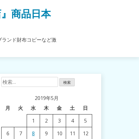
店』商品日本
ブランド財布コピーなど激
検
索:
2019年5月
月
火
水
木
金
土
日
1
2
3
4
5
6
7
8
9
10
11
12