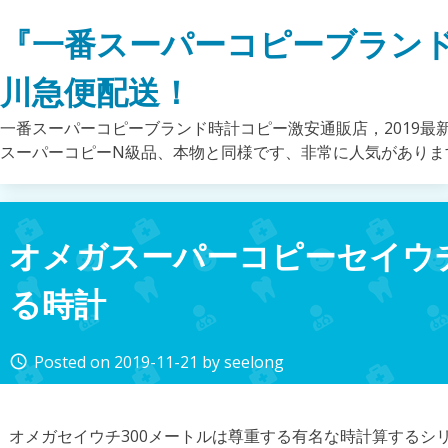
Skip
『一番スーパーコピーブラン
to
content
川急便配送！
一番スーパーコピーブランド時計コピー激安通販店，2019最
スーパーコピーN級品、本物と同様です、非常に人気がありま
オメガスーパーコピーセイウ
る時計
Posted on
2019-11-21
by
seelong
access_time
オメガセイウチ300メートルは尊重する有名な時計算するシリ