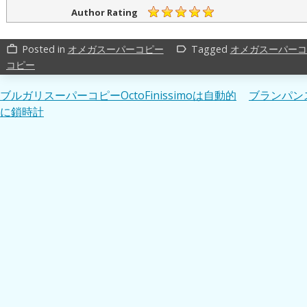
Author Rating
Posted in
オメガスーパーコピー
Tagged
オメガスーパーコ
work_outline
label_outline
コピー
投
ブルガリスーパーコピーOctoFinissimoは自動的
ブランパン
に鎖時計
稿
ナ
ビ
ゲ
ー
シ
ョ
ン