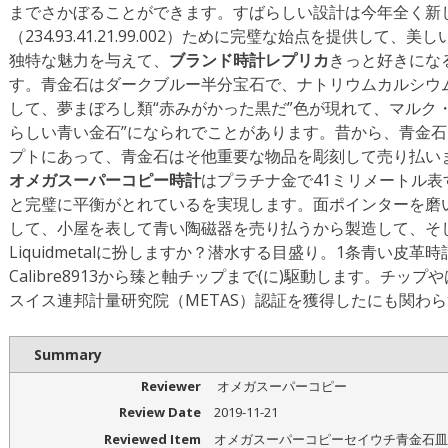
までさかぼることができます。すばらしい設計は今年全く新
（234.93.41.21.99.002）ために完璧な始点を提供し
独特な魅力を与えて、
ブランド時計レプリカ
きっと好きにな
す。青金石はダークブルー半分宝石で、ナトリウムカルシウ
して、夢まぼろし類“赤みがかった黒だ”色が現れて、マルク
らしい青い金石”になられでことがあります。昔から、青金
プトにあって、青金石はそ他重要な物品を彫刻して売り払い
オメガスーパーコピー時計
はプラチナ金で41ミリメートル
と完璧に平衡がとれているを実現します。面ポインターを磨い
して、小屋を表して青い陶磁器を売り払うから製造して、そ
Liquidmetalに扮しますか？潜水する目盛り。1条青い皮
Calibre8913から臻と軸チップまで(に)駆動します。チッ
スイス連邦計量研究院（METAS）認証を獲得したにも関わ
Summary
Reviewer
オメガスーパーコピー
Review Date
2019-11-21
Reviewed Item
オメガスーパーコピーセイウチ青金石皿