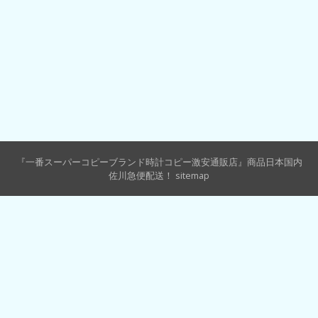
『一番スーパーコピーブランド時計コピー激安通販店』商品日本国内
佐川急便配送！
sitemap