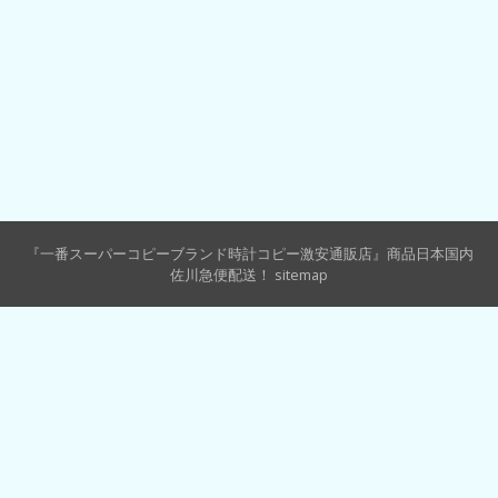
『一番スーパーコピーブランド時計コピー激安通販店』商品日本国内
佐川急便配送！
sitemap