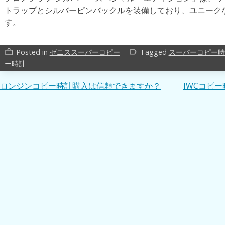
トラップとシルバーピンバックルを装備しており、ユニーク
す。
Posted in
ゼニススーパーコピー
Tagged
スーパーコピー時
work_outline
label_outline
ー時計
投
ロンジンコピー時計購入は信頼できますか？
IWCコピ
稿
ナ
ビ
ゲ
ー
シ
ョ