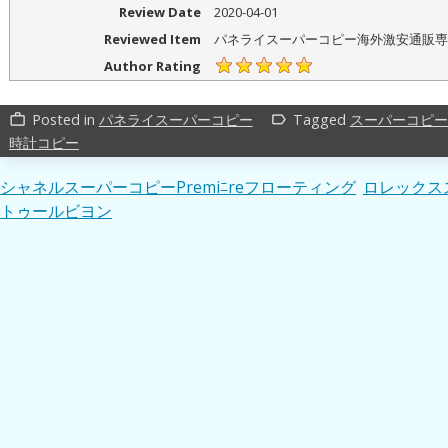
Review Date
2020-04-01
Reviewed Item
パネライスーパーコピー海外激安通販専
Author Rating
Posted in
パネライスーパーコピー
Tagged
スーパーコピー
work_outline
label_outline
時計コピー
投
シャネルスーパーコピーPremiﾆreフローティング
ロレックス
トゥールビヨン
稿
ナ
ビ
ゲ
ー
シ
ョ