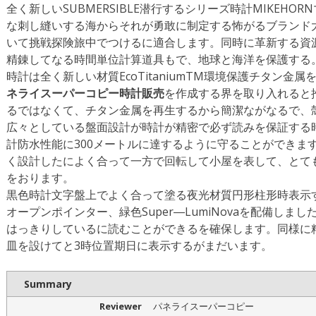
全く新しいSUBMERSIBLE潜行するシリーズ時計MIKEH
な刺し縫いする海からそれが勇敢に制定する怖がるブランド
いて挑戦探険旅中でつけるに適合します。同時に革新する資
精錬してなる時間単位計算道具もで、地球と海洋を保護する
時計は全く新しい材質EcoTitaniumTM環境保護チタン
ネライスーパーコピー時計販売
を作成する界を取り入れると
るではなくて、チタン金属を再生するから簡潔ながなるで、
広々としている盤面設計が時計が精密で必ず読みを保証する
計防水性能に300メートルに達するように守ることができま
く設計したによく合って一方で回転して小屋を表して、とて
をおります。
黒色時計文字盤上でよく合って塗る夜光材質円形柱形時表示
オープンポインター、緑色Super―LumiNovaを配備し
はっきりしているに読むことができるを確保します。同様に
皿を設けてと3時位置期日に表示するがまだいます。
Summary
Reviewer
パネライスーパーコピー