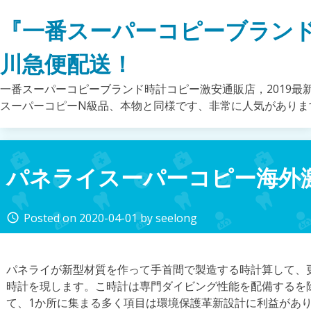
Skip
『一番スーパーコピーブラン
to
content
川急便配送！
一番スーパーコピーブランド時計コピー激安通販店，2019最
スーパーコピーN級品、本物と同様です、非常に人気がありま
パネライスーパーコピー海外
Posted on
2020-04-01
by
seelong
access_time
パネライが新型材質を作って手首間で製造する時計算して、
時計を現します。こ時計は専門ダイビング性能を配備するを
て、1か所に集まる多く項目は環境保護革新設計に利益があ