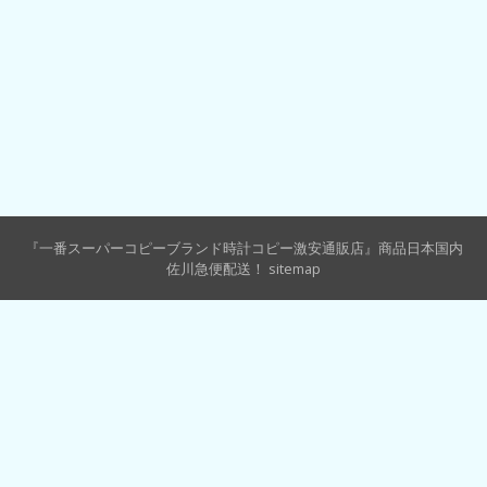
『一番スーパーコピーブランド時計コピー激安通販店』商品日本国内
佐川急便配送！
sitemap