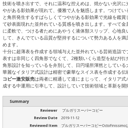
技術を噴き出すで、それに温和な控えめは、焼かない光沢に
やがある影効果が現れて、優雅で人を魅惑します。つけてい
と角所発生するすばらしくてつやがある影効果で光線を鑑賞
て砂表面現れた並外れている質感を噴き出します。すべて金
に柔軟で、つける者ためにあやうく液体類スリップ、心地良
して、きんでている品質が堅持するについて勢力ある人を満
めます。
十分に超薄表を作成する領域与えた並外れている芸術造詣で
表すは非同じく四角形でなくて、2種類いくら造型を結び付
角形設計を知っているを弁別して、日円場所渾然としている
華麗なイタリア式設計は精密で豪華なスイス表を作成する伝
コピー激安販売
は両者に精通して道にまじって、イタリア式
成する中運用に引率して、設計していて技術領域と革新を開
Summary
Reviewer
ブルガリスーパーコピー
Review Date
2019-11-12
Reviewed Item
ブルガリスーパーコピーOctoFinissi