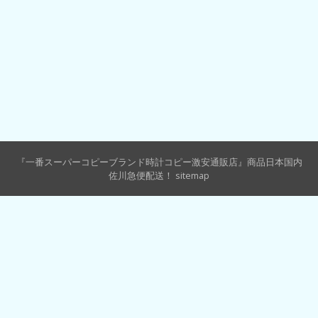
『一番スーパーコピーブランド時計コピー激安通販店』商品日本国内
佐川急便配送！
sitemap