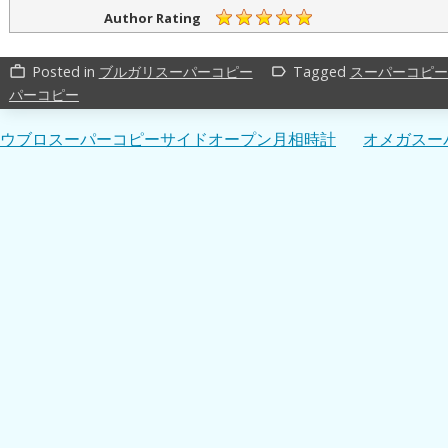
Author Rating
Posted in
ブルガリスーパーコピー
Tagged
スーパーコピー
work_outline
label_outline
パーコピー
投
ウブロスーパーコピーサイドオープン月相時計
オメガスー
稿
ナ
ビ
ゲ
ー
シ
ョ
ン