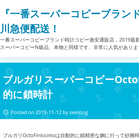
Skip
『一番スーパーコピーブラン
to
content
川急便配送！
一番スーパーコピーブランド時計コピー激安通販店，2019最
スーパーコピーN級品、本物と同様です、非常に人気がありま
ブルガリスーパーコピーOctoFi
的に鎖時計
Posted on
2019-11-12
by
seelong
access_time
ブルガリOctoFinissimoは自動的に鎖精密な鋼に行って