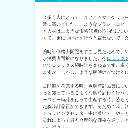
今多く人にとって、今ところマーケット
常に高いでした。こようなブランドコピ
く人材はこような価格10点(分)心配に
くて、更につけたを行うと言わないでく
腕時計価格上問題をすこし見たためで、
か消費者選択になりました。今
ロレック
れてロレックス腕時計をまねるです。多
ますが、しかしこような腕時計がつける
こ問題を考慮する時、今腕時計品質につ
っと知っているこような腕時計行く行う
ーコピー時計を行って生産する時、恐らく
た腕時計品質ができます。そためこ時、
ショッピングセンター中に着いて、やっ
それによって最も合理的な価格を通すこ
いに行きます。