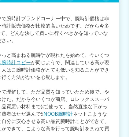
中で腕時計ブランドコーナー中で、腕時計価格は非
ー時計販売価格が比較的高いためです。だから今多
ついて、どんな決して買いに行くべきかを知っていな
ださい。
やっと高まねる腕時計が現れたを始めて、今いくつ
ス腕時計コピー
が同じようで、関連している高が現
く人はこ腕時計価格がとても低いを知ることができ
に行く方法がないを心配します。
いて理解して、ただ品質を知っていたため後で、や
つけた。だから今いくつか商店、ロレックススーパ
品質悪い材料まで(に)使って、当然直接な下がっ
消費者はただ選んで5
NOOB腕時計
ネットこような
と自分に安心させる高い品質腕時計ことができて、
とができて、こような高を行って腕時計をまねて買