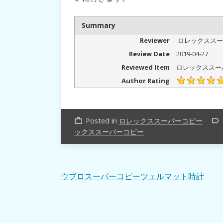
Summary
Reviewer
ロレックススー
Review Date
2019-04-27
Reviewed Item
ロレックススー
Author Rating
Posted in
ロレックススーパーコピー
work_outline
label_outline
ックススーパーコピー
投
ウブロスーパーコピーツェルマット時計
稿
ナ