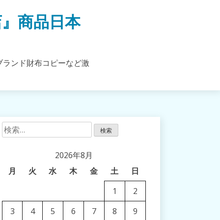
店』商品日本
ブランド財布コピーなど激
検
索:
2026年8月
月
火
水
木
金
土
日
1
2
3
4
5
6
7
8
9