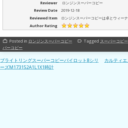
Reviewer
ロンジンスーパーコピー
Review Date
2019-12-18
Reviewed Item
ロンジンスーパーコピーは卓とウィーナ
Author Rating
Posted in
ロンジンスーパーコピー
Tagged
スーパーコピー
work_outline
label_outline
パーコピー
投
ブライトリングスーパーコピーパイロット8シリ
カルティエス
ーズM173152A1L1X1時計
稿
ナ
ビ
ゲ
ー
シ