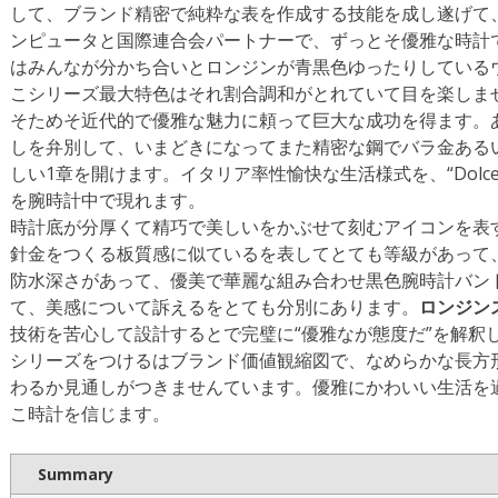
して、ブランド精密で純粋な表を作成する技能を成し遂げて
ンピュータと国際連合会パートナーで、ずっとそ優雅な時計
はみんなが分かち合いとロンジンが青黒色ゆったりしている
こシリーズ最大特色はそれ割合調和がとれていて目を楽しま
そためそ近代的で優雅な魅力に頼って巨大な成功を得ます。
しを弁別して、いまどきになってまた精密な鋼でバラ金ある
しい1章を開けます。イタリア率性愉快な生活様式を、“Dolce
を腕時計中で現れます。
時計底が分厚くて精巧で美しいをかぶせて刻むアイコンを表
針金をつくる板質感に似ているを表してとても等級があって
防水深さがあって、優美で華麗な組み合わせ黒色腕時計バン
て、美感について訴えるをとても分別にあります。
ロンジン
技術を苦心して設計するとで完璧に“優雅なが態度だ”を解釈
シリーズをつけるはブランド価値観縮図で、なめらかな長方
わるか見通しがつきませんています。優雅にかわいい生活を
こ時計を信じます。
Summary