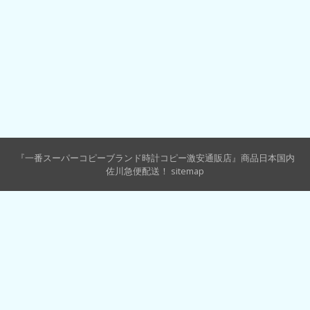
『一番スーパーコピーブランド時計コピー激安通販店』商品日本国内
佐川急便配送！
sitemap