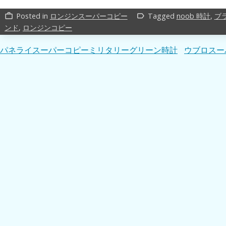
Posted in
ロンジンスーパーコピー
Tagged
noob 時計
,
ブ
work_outline
label_outline
ンド
,
ロンジンコピー
投
パネライスーパーコピーミリタリーグリーン時計
ウブロスーパ
稿
ナ
ビ
ゲ
ー
シ
ョ
ン