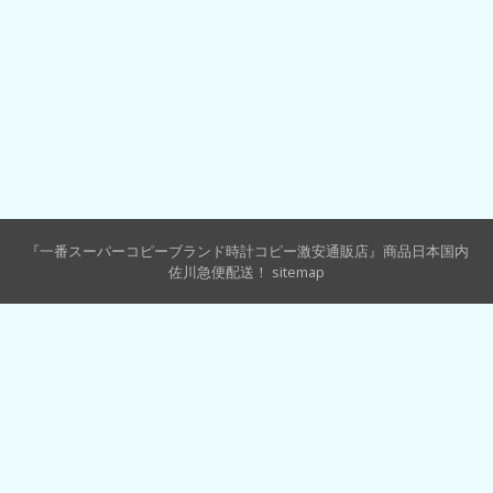
『一番スーパーコピーブランド時計コピー激安通販店』商品日本国内
佐川急便配送！
sitemap