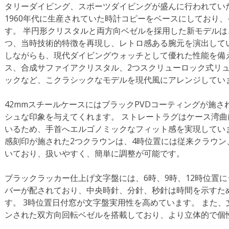
タリーダイビング、スポーツダイビングが盛んに行われてい
1960年代に生産されていた時計コピーをベースにしており
す。 半円形クリスタルと両方向ベゼルを採用した新モデル
つ、当時技術的特徴を再現し、レトロ感ある腕元を演出していま
しながらも、現代ダイビングウォッチとして優れた性能を備え
ス、合成サファイアクリスタル、2つスクリューロック式リ
ックなど、こクラシックなモデルを現代風にアレンジしてい
42mmスチールケースにはブラックPVDコーティングが施
シュな印象を与えてくれます。 ストレートラグはケース湾
いるため、手首へエルゴノミックなフィット感を実現してい
感刻印が施された2つクラウンは、4時位置には従来クラウン
いており、扱いやすく、簡単に調整が可能です。
ブラックラッカー仕上げ文字盤には、6時、9時、12時位置
バーが配されており、中央時針、分針、秒針は時間を示すた
す。 3時位置日付窓が文字盤実用性を高めています。 また
ンされた双方向回転ベゼルを搭載しており、より立体的で個