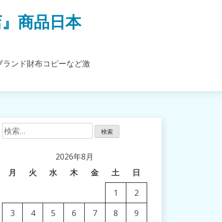
店』商品日本
ブランド財布コピーなど激
検
索:
2026年8月
月
火
水
木
金
土
日
1
2
3
4
5
6
7
8
9