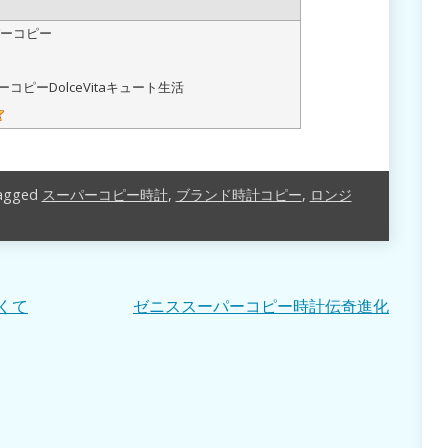
ーコピー
コピーDolceVitaキュート生活
agged
スーパーコピー時計
,
ブランド時計コピー
,
ロンジ
くて
ゼニススーパーコピー時計伝奇進化