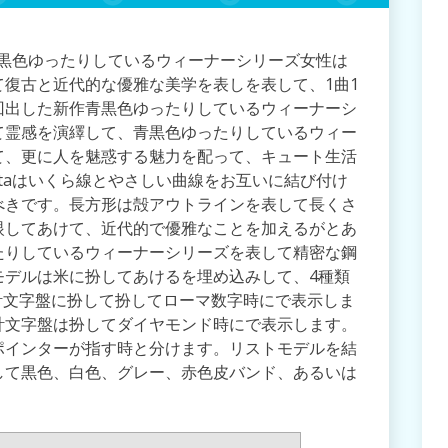
ta青黒色ゆったりしているウィーナーシリーズ女性は
復古と近代的な優雅な美学を表しを表して、1曲1
回出した新作青黒色ゆったりしているウィーナーシ
て霊感を演繹して、青黒色ゆったりしているウィー
て、更に人を魅惑する魅力を配って、キュート生活
Vitaはいくら線とやさしい曲線をお互いに結び付け
べきです。長方形は殻アウトラインを表して長くさ
眼してあけて、近代的で優雅なことを加えるがとあ
たりしているウィーナーシリーズを表して精密な鋼
モデルは米に扮してあけるを埋め込みして、4種類
様時計文字盤に扮して扮してローマ数字時にで表示しま
計文字盤は扮してダイヤモンド時にで表示します。
ポインターが指す時と分けます。リストモデルを結
して黒色、白色、グレー、赤色皮バンド、あるいは