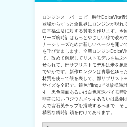
ロンジンスーパーコピー時計DolceVi
登場からずっと全世界にロンジンが現れて
曲幸福生活に対する賛歌を作ります。今
リーズ腕時計はもっとやさしい線で改め
ナーシリーズために新しいページを開い
を呼び覚まします。全新ロンジンDolce
て、改めて解釈してリストモデルを結ぶ
せられて、部サブリストモデルは米を象
でやかです。新作ロンジンは青黒色ゆっ
材質を使って殻を表して、部サブリスト
サイズを全部で。銀色“flinquﾄ”は紋
す；黒色漆面あるいは白色真珠バイモ時
非常に細いロジウムメッキあるいは藍鋼
んで皆石英チップを搭載するべきで、そ
精密な鋼時計鎖を付けてあります。