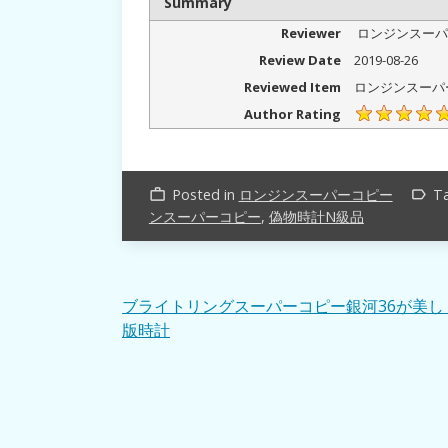
Summary
Reviewer
ロンジンスーパ
Review Date
2019-08-26
Reviewed Item
ロンジンスーパー
Author Rating
Posted in
ロンジンスーパーコピー
T
work_outline
label_outline
ンスーパーコピー
,
偽物時計N級品
投
ブライトリングスーパーコピー銀河36が美し
版時計
稿
ナ
ビ