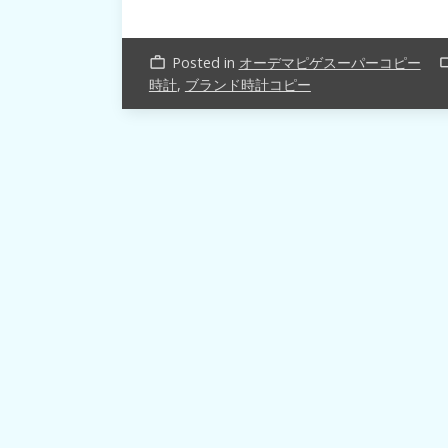
Posted in
オーデマピゲスーパーコピー
work_outline
label_o
時計
,
ブランド時計コピー