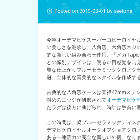
Posted on
2019-03-01
by
seelong
access_time
今年オーデマピゲスーパーコピーロイヤ
の美しさを継承し、八角形、六角形ネジ
的な新しい組み合わせ使用、「メガTapis
どの識別デザインは、明るい目感覚を与
璧な仕上がりブルーセラミッククロノグ
冠、全体的な審美的なスタイルを作成す
古典的な八角形ケースは直径42mmステ
斜めのエッジが研磨されて
オーデマピゲ
たラグは後方に曲げられ、時計は手首に
この時間は、梁ブルーセラミックディス
デマピゲロイヤルオークオフショアクロ
ある一連活力の完全な新しい外観、なり