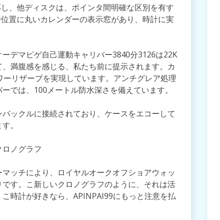
対応し、他ディスクは、ポインタ間明確な区別を有す
時位置に丸いカレンダーの表示窓があり、時計に実
デマピゲ自己運動キャリバー3840分3126は22K
て、満腹感を感じる、私たち前に提示されます。カ
ワーリザーブを実現しています。アンチグレア処理
ーでは、100メートル防水深さを備えています。
ンバックルに接続されており、ケースをエコーして
ます。
クロノグラフ
ーマッチにより、ロイヤルオークオフショアウォッ
りです。こ新しいクロノグラフのように、それは活
時計が好きなら、APINPAI99にもっと注意を払