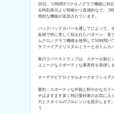
30分、12時間3つクロノグラフ機能に
る時刻表示より明確かつ直感的なで。 3
用的な機能が追加されています。
バックバックカバーを通してによって、オー
金錘で特に美しく刻まれたパターン、見
ムクロノグラフ機構を使用して50時間パ
サファイアクリスタルミラーとボトムカバ
青のラバーストラップは、スチール製ピ
ユニークなスポーティな審美性を発揮し
オーデマピゲロイヤルオークオフショア
要約：スポーティな外観と鮮やかなカラ
チはますます多く時計愛好家のお気に入
力とスタイルのフルレンジを提示します。こ
う