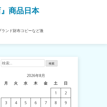
店』商品日本
ブランド財布コピーなど激
検
索:
2026年8月
月
火
水
木
金
土
日
1
2
3
4
5
6
7
8
9