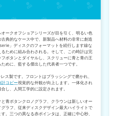
ルオークオフショアシリーズが目を引く、明るい色
の古典的なケース中で、新製品へ材料の非常に創造
serie」ディスクのフォーマットを続行します線な
えるために組み合わされる。そして、この時計は完
ラフボタンとダイヤルし、スクリューに青と青の王
るために、藍する傑出した代表者一つです。
ンレス製です。フロントはブラッシングで磨かれ、
時計コピー
視覚的な外観が向上します。一体化され
適合し、人間工学的に設定されます。
クと青ボタンクロノグラフ、クラウンは新しいオー
ノグラフ、従来ディスクデザイン最大ハイライトで
ます。三つの異なる赤ポインタは、正確に中心秒、