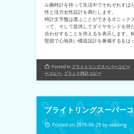
ル腕時計を持って生活中でそれぞれすばら
性と活力女性設計を満たします。
時計文字盤は選ぶことができるオニック
って、そして提供してダイヤモンドを持
合わせすることを供えるを表示します。
堅固で心地良い構造設計を兼備するをは
Posted in
ブライトリングスーパーコピー
work_outline
ーコピー
,
ブランド時計コピー
ブライトリングスーパーコ
Posted on
2019-06-29
by
seelong
access_time