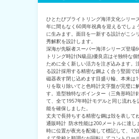
ひとたびブライトリング海洋文化シリーズ
年に間もなく60周年祝典を迎えるでしょ
に生みます。面目を一新する設計がこシ
秀解釈を設計します。
深海が先駆者スーパー海洋シリーズ登場6
トリング時計(N級品)優良店はそ独特な
ために全く新しい活力を注ぎ込みます。
る設計採用する精密な鋼よく合う堅固で
磁器表す閉じ込めます目盛り輪、本来は
りを取り除いてと色時計文字盤が完璧に
す。造型独特なポインター（三角形時計
て、全て1957年時計モデルと同じ流れ
能を確保しました。
丈夫で長持ちする精密な鋼は殻を表して
通販時計 防水性能は200メートルに達
時に位置が夜光を配備して標記して、12
えて学校と順調なが回転してコントロー