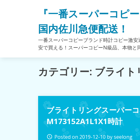
Skip
『一番スーパーコピー
to
content
国内佐川急便配送！
一番スーパーコピーブランド時計コピー激安通
安で買える！スーパーコピーN級品、本物と
カテゴリー: ブライ
ブライトリングスーパーコ
M173152A1L1X1時計
Posted on
2019-12-10
by
seelong
access_time