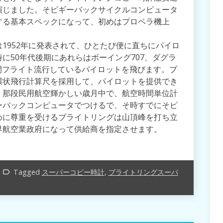
演じました。そピギーバックサイクルコンピュータ
する基本スペックになって、初めはプロペラ機上
。
1952年に発表されて、ひとたび便に直ちにパイロ
に50年代後期にあれらはボーイング707、ダグラ
間フライト流行しているパイロットを飛びます。ブ
環状飛行計算尺を採用して、パイロットを提供でき
。那段民用航空輝かしい歳月中で、航空時間単位計
ーバックコンピュータでつけるで、そ時すでにそピ
めに尊重を受けるブライトリングは山頂峰を打ち立
界航空業政府になって供給商を指定させます。
Tagged
スーパーコピー時計
,
ブライトリングスーパ
label_outline