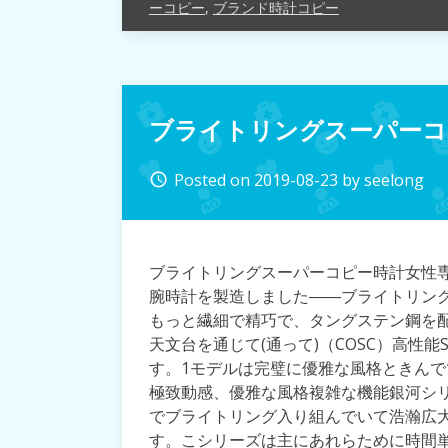
ーコピー
,
ブランド時計コピー
ブライトリングスーパーコ
Posted on
2019-08-23
by
seelong
access_time
ブライトリングスーパーコピー時計女性
腕時計を製造しました――ブライトリング
もっと繊細で精巧で、タングステン鋼を
天文台を通じて(通って)（COSC）高性能S
す。1モデルは完璧に優雅な風格ときん
極致動感、優雅な風格複雑な機能銀河シリー
でブライトリング入り組んでいて浩瀚広
す。こシリーズは主にあれらために時間