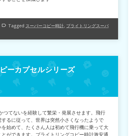
Tagged
スーパーコピー時計
,
ブライトリングスーパ
label_outline
ピーカプセルシリーズ
まだかつてないを経験して繁栄・発展させます。飛行
想するに従って、世界は突然小さくなったようで
いを始めて、たくさん人は初めて飛行機に乗って大
ことができます。ブライトリングコピー時計激安通