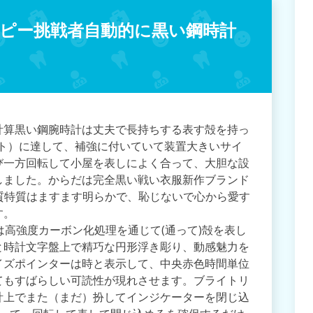
ピー挑戦者自動的に黒い鋼時計
計算黒い鋼腕時計は丈夫で長持ちする表す殻を持っ
ィート）に達して、補強に付いていて装置大きいサイ
び一方回転して小屋を表しによく合って、大胆な設
しました。からだは完全黒い戦い衣服新作ブランド
質特質はますます明らかで、恥じないで心から愛す
す。
は高強度カーボン化処理を通じて(通って)殻を表し
と時計文字盤上で精巧な円形浮き彫り、動感魅力を
イズポインターは時と表示して、中央赤色時間単位
てもすばらしい可読性が現れさせます。ブライトリ
計上でまた（まだ）扮してインジケーターを閉じ込