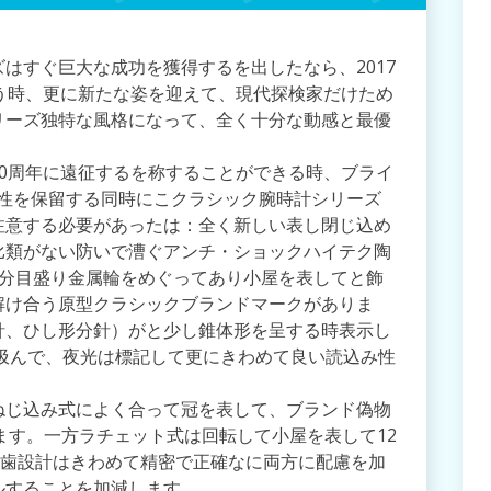
はすぐ巨大な成功を獲得するを出したなら、2017
う時、更に新たな姿を迎えて、現代探検家だけため
リーズ独特な風格になって、全く十分な動感と最優
0周年に遠征するを称することができる時、ブライ
個性を保留する同時にこクラシック腕時計シリーズ
注意する必要があったは：全く新しい表し閉じ込め
比類がない防いで漕ぐアンチ・ショックハイテク陶
1分目盛り金属輪をめぐってあり小屋を表してと飾
解け合う原型クラシックブランドマークがありま
針、ひし形分針）がと少し錐体形を呈する時表示し
を汲んで、夜光は標記して更にきわめて良い読込み性
ねじ込み式によく合って冠を表して、ブランド偽物
します。一方ラチェット式は回転して小屋を表して12
0歯設計はきわめて精密で正確なに両方に配慮を加
ルすることを加減します