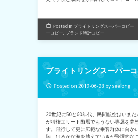
Posted in
ブライトリングスーパーコピー
work_outline
ーコピー
,
ブランド時計コピー
ブライトリングスーパーコ
Posted on
2019-06-28
by
seelong
access_time
20世紀に50と60年代、民間航空はい
が特権エリート階層でもうない専属を夢
す。飛行して更に広範な乗客群体に向か
陸、はるかな海を越えていきが飛躍的な