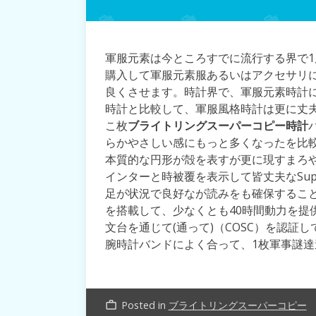
軍服元素は今ところすでに流行する界で
購入して軍服元素服あるいはアクセサリ
良くさせます。時計界で、軍服元素時計
時計と比較して、軍服風格時計は更に丈
こ枚
ブライトリングスーパーコピー時計
らかやさしい感にもっと多くなったを比較
本質的な円形が殻を表すが更に現すまろ
インターと時被覆を表示して皆丈夫なSupe
足が状況で良好なが読みをも確保すること
を搭載して、少なくとも40時間動力を提
文台を通じて(通って)（COSC）を認
腕時計バンドによく合って、1枚軍事謎
Posted in
ブライトリングスーパーコピー
work_outline