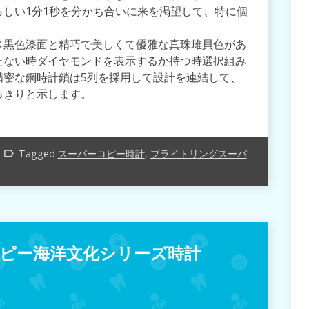
しい1分1秒を分かち合いに来を渇望して、特に個
ス黒色漆面と精巧で美しくて優雅な真珠雌貝色があ
たない時ダイヤモンドを表示するか持つ時選択組み
精密な鋼時計鎖は5列を採用して設計を連結して、
っきりと示します。
Tagged
スーパーコピー時計
,
ブライトリングスーパ
label_outline
ピー海洋文化シリーズ時計