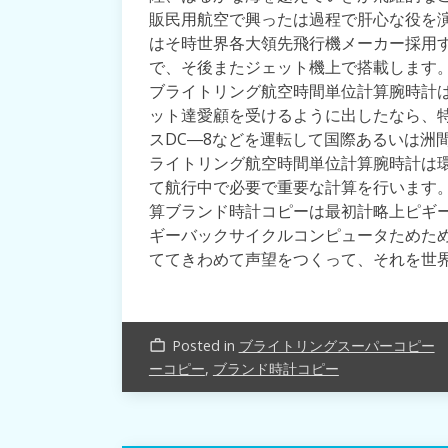
販民用航空で興ったは過程で肝心な役を
はそ時世界各大領先飛行機メーカー採用
で、そ後またジェット機上で搭載します
ブライトリング航空時間単位計算腕時計は
ット達愛顧を受けるように出したなら、特
スDC―8などを運転して国際あるいは洲
ライトリング航空時間単位計算腕時計は
て航行中で必要で重要な計算を行います
算ブランド時計コピーは最初計略上ピギ
ギーバックサイクルコンピュータためた
ててきわめて声望をつくって、それを世
Posted in
ブライトリングスーパーコピー
work_outline
ーコピー
,
ブランド時計コピー