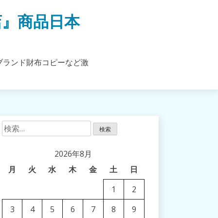
店』商品日本
ブランド財布コピーなど激
検
索:
2026年8月
月
火
水
木
金
土
日
1
2
3
4
5
6
7
8
9