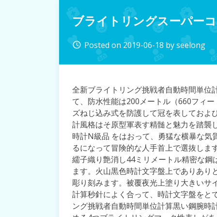
ブライトリングスーパーコ
Posted on
2019-06-18
by
seelong
access_time
全新ブライトリング挑戦者自動時間単位
て、防水性能は200メートル（660フ
ズねじ込み式を防護して冠を表しておよ
計風格はそ原型軍表す精髄と魅力を踏襲
時計N級品 をはおって、勇猛な横暴な気
るになって冒険的な人手首上で選抜しま
繻子織り艶消し44ミリメートル精密な鋼
ます。火山黒色時計文字盤上でありあり
彫り刻みます。被覆夜光上塗り大きいサ
計算秒針によく合って、時計文字盤をと
ング挑戦者自動時間単位計算黒い鋼腕時