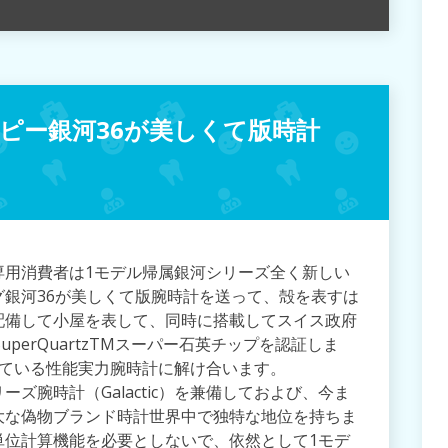
ピー銀河36が美しくて版時計
専用消費者は1モデル帰属銀河シリーズ全く新しい
銀河36が美しくて版腕時計を送って、殻を表すは
配備して小屋を表して、同時に搭載してスイス政府
uperQuartzTMスーパー石英チップを認証しま
でている性能実力腕時計に解け合います。
ズ腕時計（Galactic）を兼備しておよび、今ま
大な偽物ブランド時計世界中で独特な地位を持ちま
単位計算機能を必要としないで、依然として1モデ