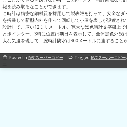
報を読み取るなことができます。
こ時計は精密な鋼材質を採用して製表殻を打って、安全なダイビングシ
を搭載して新型内外を作って回転して小屋を表しが設置され
設計して、厚い12ミリメートル、寛大な黒色時計文字盤上
とポインター、3時に位置は期日を表示して、全体黒色外観
大な気迫を現して、腕時計防水は300メートルに達すること
Posted in
IWCスーパーコピー
Tagged
IWCスーパーコピー
work_outline
label_outline
ー