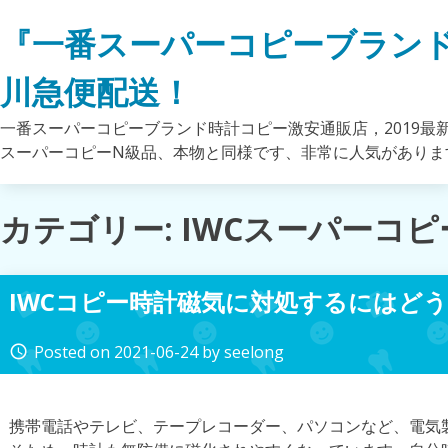
Skip
『一番スーパーコピーブラン
to
content
川急便配送！
一番スーパーコピーブランド時計コピー激安通販店，2019最
スーパーコピーN級品、本物と同様です、非常に人気がありま
カテゴリー: IWCスーパーコピ
IWCコピー時計磁気に対処するにはど
Posted on
2021-06-24
by
seelong
access_time
携帯電話やテレビ、テープレコーダー、パソコンなど、電気