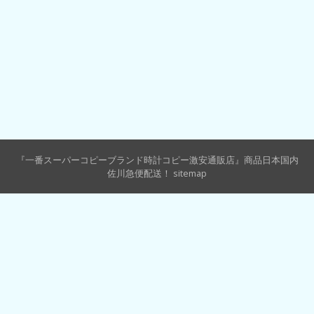
『一番スーパーコピーブランド時計コピー激安通販店』商品日本国内
佐川急便配送！
sitemap