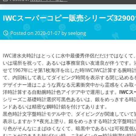
IWCスーパーコピー販売シリーズ32900
Posted on
2020-01-07
by
seelong
access_time
IWC潜水夫時計はとっくに水中最優秀伴侶だだけではなくて
いは場所を祝って、あるいは事務室良い友達良が伴うです。
せて1967年にそ第1枚海洋を出した時IWCIWC計算する腕
て、内回転して表してダイビング時間を表示する閉じ込める
デザイナー達はこような異なる元素衝突中から霊感をくみ取
洋時計算する自動腕時計色アイデア中で運用します。
IWC
シリーズこ基礎時計選択可黒色あるいは、銀をめっきする時
ンドあるいは精密な鋼時計鎖を付けてあります。
黒色時計文字盤時計モデル中で、ダイビングが関連していて皆緑色
表示しますか？*夜光上塗り。銀をめっきする時計文字盤時
り色がそんなにまばゆくなくて、暗黒中であるいは可視度低
むことができるを妨げない時。こ3ポインター時計簡潔な時