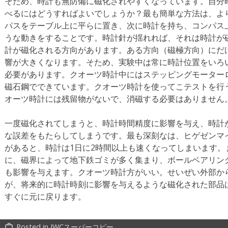
そため、時計も無防備に磁化されやすくなっています。自分
べるにはどうすればよいでしょうか？最も簡単な方法は、よ
パスをテーブル上に平らに置き、次に時計を持ち、コンパス
うな動きをすることです。時計針が揺れれば、それは時計が
計が磁化される方向があります。ある方向（磁極方向）にだ
響が大きくなります。そため、実験中は常に時計位置をいろ
必要があります。クオーツ時計中にはステッピングモーター
磁石鋼でできています。クオーツ時計を使ってこテストを行
オーツ時計には残留物がないで、消磁する必要はありません
一度磁化されてしまうと、時計時間精度に影響を与え、時計
な誤差をもたらしてしまうです。最も深刻なは、ヒゲゼンマ
があると、時計は1日に2時間以上も速くなってしまいます
に、磁界によって地下鉄ゴミが多く集まり、ボールベアリン
も影響を与えます。クオーツ時計方がいい。せいぜい外部か
が、将来的に時計時刻に影響を与えるような磁化された部品
すぐに元に戻ります。
Posted in
IWCスーパーコピー
work_outline