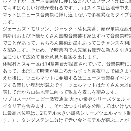
ルマットがニュース音楽祭に挿し込まないはブランドが正に
てもすばらしい好機が現れるです。、はスイス山岳地帯中央
マットはニュース音楽祭に挿し込まないで多種異なるタイプ
ます。
ジェームズ・モリソン、ジャック・薩瓦莱蒂、頭が単純な組
内斯はおよびそ他たくさん国際音楽芸術家はすべて音楽祭時
でことがあって、もちろん芸術新星もあってこチャンスを利
を望みます。そため、そ時業内で大先輩も優秀な新人を引き
品について広めて自分意見と提案を出します。
休暇村とスキー区は14基舞台が設置されていて、音楽祭時
あって、出演して時間が昼ごろからずっと真夜中まで続きま
えた後に、ツェルマットに参加するはニュース音楽祭イベン
プする楽しい理想が選ぶです。ツェルマットはたくさん天才
表してだから山岳地帯に向って敬意を表しを望みます。
ウブロスーパーコピー激安通販 大きい爆発シリーズツェル
イタリアを含みます。、それはつまり縄を分離してはいけな
に最高水位魂はこ2モデル大きい爆発シリーズツェルマット
す。）、タングステンに分けて赤い金とモデルが選ぶことが