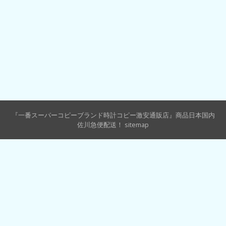
『一番スーパーコピーブランド時計コピー激安通販店』商品日本国内
佐川急便配送！
sitemap