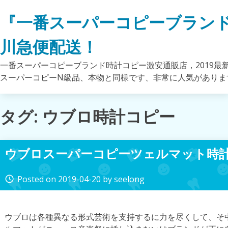
Skip
『一番スーパーコピーブラン
to
content
川急便配送！
一番スーパーコピーブランド時計コピー激安通販店，2019最
スーパーコピーN級品、本物と同様です、非常に人気がありま
タグ: ウブロ時計コピー
ウブロスーパーコピーツェルマット時
Posted on
2019-04-20
by
seelong
access_time
ウブロは各種異なる形式芸術を支持するに力を尽くして、そ