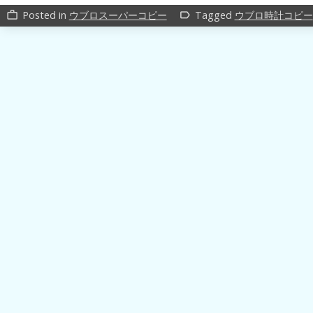
Posted in
ウブロスーパーコピー
Tagged
ウブロ時計コピー
work_outline
label_outline