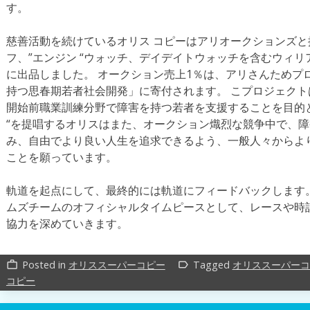
す。
慈善活動を続けているオリス コピーはアリオークションズ
フ、”エンジン “ウォッチ、デイデイトウォッチを含むウィ
に出品しました。 オークション売上1％は、アリさんためプ
持つ思春期若者社会開発」に寄付されます。 こプロジェク
開始前職業訓練分野で障害を持つ若者を支援することを目的としていま
“を提唱するオリスはまた、オークション熾烈な競争中で、
み、自由でより良い人生を追求できるよう、一般人々からよ
ことを願っています。
軌道を起点にして、最終的には軌道にフィードバックします。 
ムズチームのオフィシャルタイムピースとして、レースや時
協力を深めていきます。
Posted in
オリススーパーコピー
Tagged
オリススーパーコ
work_outline
label_outline
コピー