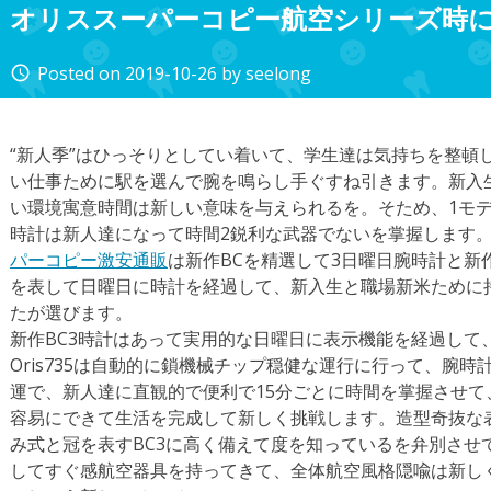
オリススーパーコピー航空シリーズ時
Posted on
2019-10-26
by
seelong
access_time
“新人季”はひっそりとしてい着いて、学生達は気持ちを整頓
い仕事ために駅を選んで腕を鳴らし手ぐすね引きます。新入
い環境寓意時間は新しい意味を与えられるを。そため、1モ
時計は新人達になって時間2鋭利な武器でないを掌握します
パーコピー激安通販
は新作BCを精選して3日曜日腕時計と新
を表して日曜日に時計を経過して、新入生と職場新米ために
たが選びます。
新作BC3時計はあって実用的な日曜日に表示機能を経過して
Oris735は自動的に鎖機械チップ穏健な運行に行って、腕
運で、新人達に直観的で便利で15分ごとに時間を掌握させ
容易にできて生活を完成して新しく挑戦します。造型奇抜な
み式と冠を表すBC3に高く備えて度を知っているを弁別させ
してすぐ感航空器具を持ってきて、全体航空風格隠喩は新し