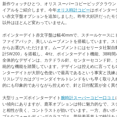
新作ウォッチひとつ、オリス スーパーコピービッグクラウン
イアルをご紹介します。今年
オリス時計コピー
はポインター
い赤文字盤オプションを追加しました。昨年大好評だったモ
以外はほとんど変わっていません。
ポインターデイト赤文字盤は幅40mmで、スチールケースに
ファイアバック、美しいムーブメントを搭載しています。ス
からお選びいただけます。ムーブメントにはセリータ社製自動
計SW200」を搭載し、4Hz、ポインターデイト機能、38
全体的なデザインは、カテドラル針、センターセコンド針、
統的な機能を踏襲しています。デザインは控えめに言っても
ンターデイトが大胆な色使いで最高であるという事実と洗練
リスレプリカはグリーンダイヤルトレンドをいち早く取り入
的にも印象的でありながら控えめで、針と日付配置が全く異
大型リューズポインターデイト
腕時計スーパーコピー口コミ
い傾向にありますが、鹿革オプションは特に魅力的なで、ス
と相性が良く、コントラストが効いています。一方、赤いポ
プルなフォールディングクラスプは、普段着手首上で時計を