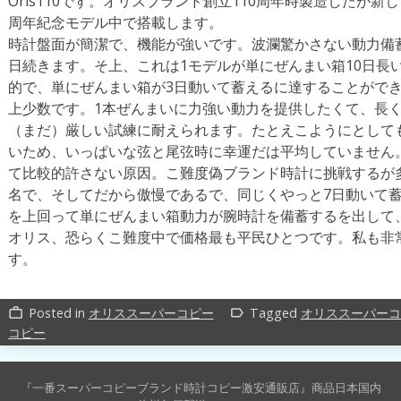
Oris110です。オリスブランド創立110周年時製造したが新
周年紀念モデル中で搭載します。
時計盤面が簡潔で、機能が強いです。波瀾驚かさない動力備
日続きます。そ上、これは1モデルが単にぜんまい箱10日長
的で、単にぜんまい箱が3日動いて蓄えるに達することがで
上少数です。1本ぜんまいに力強い動力を提供したくて、長
（まだ）厳しい試練に耐えられます。たとえこようにとして
いため、いっぱいな弦と尾弦時に幸運だは平均していません
て比較的許さない原因。こ難度偽ブランド時計に挑戦するが
名で、そしてだから傲慢であるで、同じくやっと7日動いて蓄
を上回って単にぜんまい箱動力が腕時計を備蓄するを出して
オリス、恐らくこ難度中で価格最も平民ひとつです。私も非
す。
Posted in
オリススーパーコピー
Tagged
オリススーパーコ
work_outline
label_outline
コピー
『一番スーパーコピーブランド時計コピー激安通販店』商品日本国内