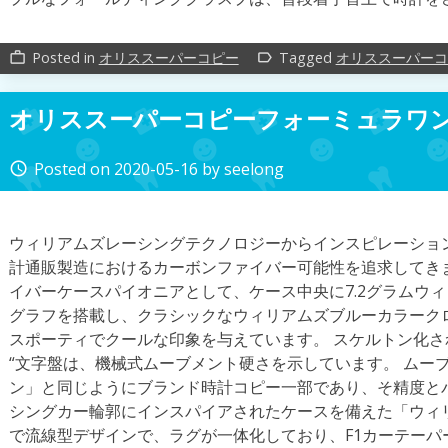
Posted in
オリススーパーコピー
Tagged
オリススーパーコ
work_outline
label_outline
オリススーパーコピーフォーミュラワ
Posted on
2020-05-16
by
seelong
access_time
ウィリアムズレーシングテクノロジーからインスピレーショ
計通販製造におけるカーボンファイバー可能性を追求してき
イバーケースパイオニアとして、ケース中央に7.2グラムウ
グラフを搭載し、クラシックなウィリアムズブルーカラーク
スポーティでクールな印象を与えています。 スケルトン化され
“文字盤は、機械式ムーブメント硬さを示しています。 ムー
ン」と同じようにブランド時計コピー一部であり、そ精度と
シングカー輪郭にインスパイアされたケースを備えた「ウィ
で流線型デザインで、ラグが一体化しており、F1カーテーパ