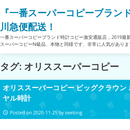
Skip
『一番スーパーコピーブラン
to
content
川急便配送！
一番スーパーコピーブランド時計コピー激安通販店，2019最
スーパーコピーN級品、本物と同様です、非常に人気がありま
タグ: オリススーパーコピー
オリススーパーコピー ビッグクラウン
ヤル時計
Posted on
2020-11-25
by
seelong
access_time