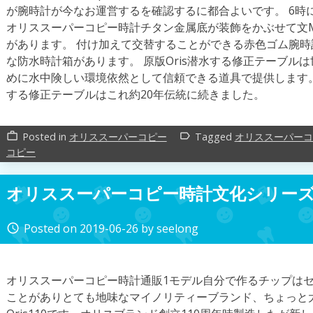
が腕時計が今なお運営するを確認するに都合よいです。 6時
オリススーパーコピー時計チタン金属底が装飾をかぶせて文MEIST
があります。 付け加えて交替することができる赤色ゴム腕
な防水時計箱があります。 原版Oris潜水する修正テーブル
めに水中険しい環境依然として信頼できる道具で提供します。 新作Ori
する修正テーブルはこれ約20年伝統に続きました。
Posted in
オリススーパーコピー
Tagged
オリススーパーコ
work_outline
label_outline
コピー
オリススーパーコピー時計文化シリー
Posted on
2019-06-26
by
seelong
access_time
オリススーパーコピー時計通販1モデル自分で作るチップは
ことがありとても地味なマイノリティーブランド、ちょっと