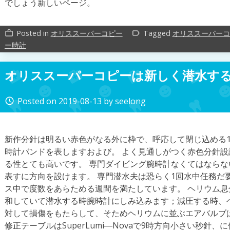
でしょう新しいページ。
Posted in
オリススーパーコピー
Tagged
オリススーパーコ
work_outline
label_outline
ー時計
オリススーパーコピーは新しく潜水す
Posted on
2019-08-13
by
seelong
access_time
新作分針は明るい赤色がなる外に枠で、呼応して閉じ込める
時計バンドを表しますおよび。 よく見通しがつく赤色分針
る性とても高いです。 専門ダイビング腕時計なくてはならな
表すに方向を設けます。 専門潜水夫は恐らく1回水中任務だ
ス中で度数をあらためる週間を満たしています。 ヘリウム
和していて潜水する時腕時計にしみ込みます；減圧する時、
対して損傷をもたらして、そためヘリウムに並ぶエアバルブ
修正テーブルはSuperLumi―Novaで9時方向小さい秒針