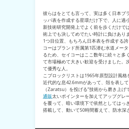
彼らはをとても言って、実は多く日本ブ
ッパ表を作成する星環だけ下で、人に過
新技術研究開発上でよく前を歩くだけで
術上でも決してめでたい時計に負けあり
1つ目位置、もちろん日本表を作成する誇
コーはブランド所属第1匹潜む水道メー
るため、セイコーはここ数年に続々と多
て市場極めて大きい歓迎を受けました。次にこS
て優秀な人。
こブロックリストは1965年原型設計風
近代的な息42.6mmがあって、殻を表し
（Zaratsu）を投げる”技術から磨き
通販
太いポインターを加えてアップグレ
を覆って、暗い環境下で依然としてはっき
搭載して、動いて50時間蓄えて、防水深