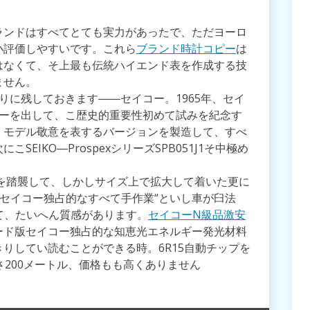
ランドはすべてとても実力があったで、ただヨーロ
小評価しやすいです。これら
ブランド時計コピー
は
はなくて、そ上最も伝統ハイエンド表を作成する技
ません。
りに残しておきます――セイコー。1965年、セイ
ターを出して、こ歴史的重要性初めて試みを紀念す
くモデル敬意を表するバージョンを製造して、すべ
EIKO―ProspexシリーズSPB051J1そ中極め
格を踏襲して、しかしサイズ上で拡大して着いた更に
てセイコー独占的なすべて手作業“といし車が臼法
上げて、たいへん質感があります。
セイコーN級品激安
ード版セイコー独占的な知恵光エネルギー発光材料
りしてい読むことができる時。6R15自動チップを
さ200メートル、価格もも高くありません