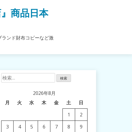
店』商品日本
ブランド財布コピーなど激
検
索:
2026年8月
月
火
水
木
金
土
日
1
2
3
4
5
6
7
8
9