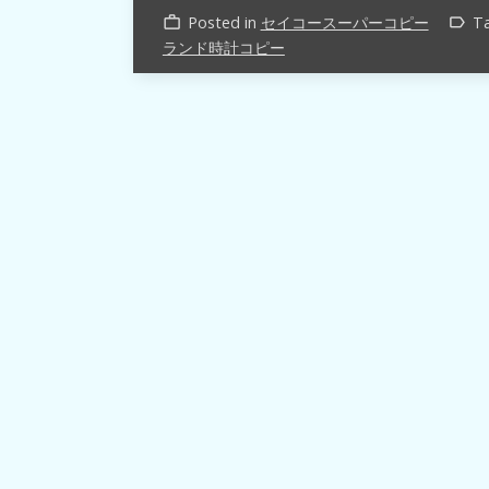
Posted in
セイコースーパーコピー
T
work_outline
label_outline
ランド時計コピー