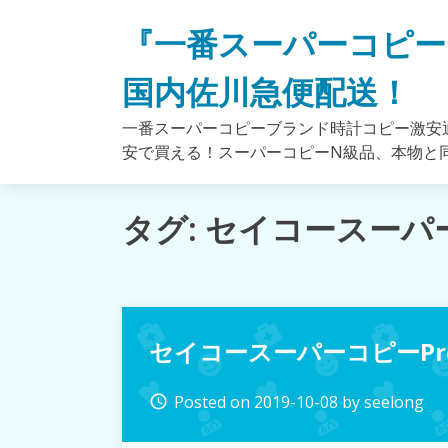
Skip
『一番スーパーコピー
to
content
国内佐川急便配送！
一番スーパーコピーブランド時計コピー激安通
安で買える！スーパーコピーN級品、本物と
タグ: セイコースーパ
セイコースーパーコピーPros
Posted on
2019-10-08
by
seelong
access_time