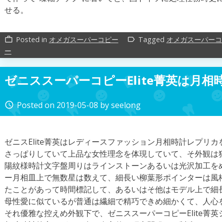
せる。
Posted in
オメガスーパーコピー
Tagged
オメガスーパーコ
work_outline
label_outline
ー
ゼニススーパーコピーElite菁英は月相
Posted on
2019-05-08
by
seelong
access_time
ゼニスElite菁英はレディースファッション月相時計レプリ
さっぱりしていて上品な女性理念を体現していて、そ外観は
陽紋様時計文字盤周りはラインストーンあるいは光沢加工を
ー月相皿上で無数星は数えて、細長い柳葉形ポインターは風
たことがあって時間標記して、あるいはそ他はモデル上で細
母性愛に似ているが普通は繊細で精巧できめ細かくて、人心
それ優雅な控えめ外観下で、ゼニススーパーコピーElite菁