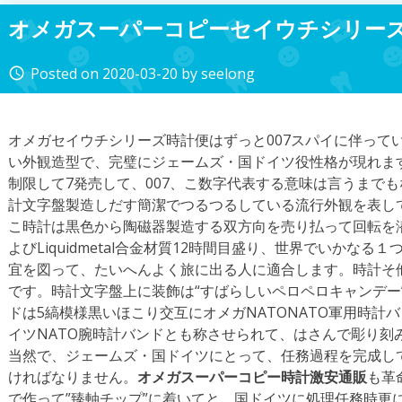
オメガスーパーコピーセイウチシリー
Posted on
2020-03-20
by
seelong
access_time
オメガセイウチシリーズ時計便はずっと007スパイに伴って
い外観造型で、完璧にジェームズ・国ドイツ役性格が現れま
制限して7発売して、007、こ数字代表する意味は言うまで
計文字盤製造しだす簡潔でつるつるしている流行外観を表し
こ時計は黒色から陶磁器製造する双方向を売り払って回転を
よびLiquidmetal合金材質12時間目盛り、世界でいかな
宜を図って、たいへんよく旅に出る人に適合します。時計そ
です。時計文字盤上に装飾は“すばらしいペロペロキャンデー
ドは5縞模様黒いほこり交互にオメガNATONATO軍用時計
イツNATO腕時計バンドとも称させられて、はさんで彫り刻み
当然で、ジェームズ・国ドイツにとって、任務過程を完成し
ければなりません。
オメガスーパーコピー時計激安通販
も革
で作って”臻軸チップ”に着いてと、国ドイツに処理任務時更