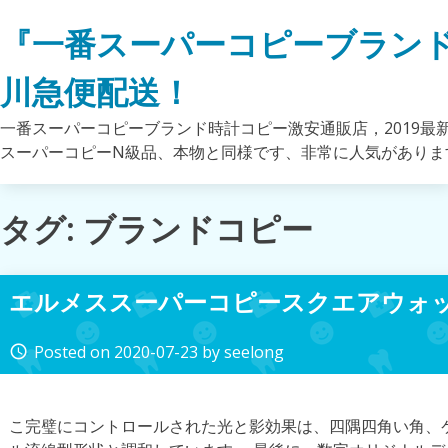
Skip
『一番スーパーコピーブラン
to
content
川急便配送！
一番スーパーコピーブランド時計コピー激安通販店，2019最
スーパーコピーN級品、本物と同様です、非常に人気がありま
タグ: ブランドコピー
エルメススーパーコピースクエアウォ
Posted on
2020-07-23
by
seelong
access_time
こ完璧にコントロールされた光と影効果は、四隅四角い角、