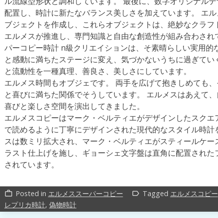
ル流線型形状と調和しています。 最後に、数字オリジナルデ
配置し、時計に新たなバランス美しさを加えています。 エ
ブジェクトを作成し、これらオブジェクトは、絶妙なクラフ
エルメスが推進し、専門知識と自由な創造性が組み合わされ
パーコピー時計 n級クリエイションは、そ素晴らしい実用的
と感動に満ちたステージに変え、気づかないうちに過ぎてい
と流動性を一種真理、善良さ、美しさにしています。
エルメス時間もオブジェです。 両手を広げて抱きしめても
と喜びに満ちた関係でそうしています。 エルメスはあえて
喜びと楽しさ空間を演出してきました。
エルメスコピーはマーク・ベルティエがデザインしたスクエ
で読めるように丁寧にデザインされた現代的なスタイル時計
スは数ミリ拡大され、マーク・ベルティエがスティールケー
ラスト仕上げを施し、ギョーシェ文字盤は直角に配置された
されています。
Posted in
エルメススーパーコピー
Tagged
エルメスコピー
work_outline
label_outline
レプリカ時計
,
偽物時計