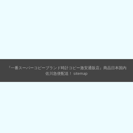
『一番スーパーコピーブランド時計コピー激安通販店』商品日本国内
佐川急便配送！
sitemap