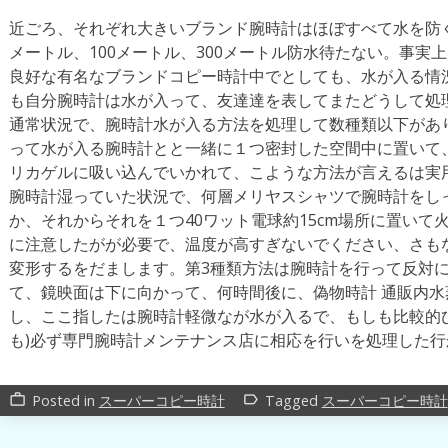
近ごろ、それぞれ大きいブランド腕時計はほぼすべて水を防ぐ
メートル、100メートル、300メートル防水待たない。事実
良好な有名なブランドコピー時計中でとしても、水が入る情
も自分腕時計は水が入って、友達達を表してまたどうして処
通常状況で、腕時計水が入る方法を処理して数種類以下があ
って水が入る腕時計とと一緒に１つ密封した空間中に置いて
リカゲルに吸い込んでいかれて、こような方法が言えるは実
腕時計湿っていた状況で、何層メリヤスシャツで腕時計をし
か、それからそれを１つ40ワット電球約15cm場所に置いて
に注意したがが必要で、温度が高すぎないでください、さも
変形するをだまします。第3種類方法は腕時計を行って反対
て、鏡映面は下に向かって、何時間後に、偽物時計 通販内
し、ここ指したは腕時計軽微なが水が入るで、もしも比較的
も)必ず専門腕時計メンテナンス店に相応を行いを処理した
Posted in
スーパーコピー時計
Tagged
スーパーコピー時計
work_outline
label_outline