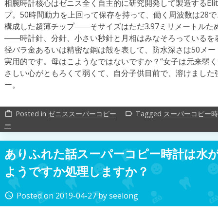
相腕時計核心はゼニス全く自主的に研究開発して製造するElit
プ。50時間動力を上回って保存を持って、働く周波数は28で、
構成した超薄チップ――そサイズはただ3.97ミリメートル
――時計針、分針、小さい秒針と月相はみなそろっているを
径バラ金あるいは精密な鋼は殻を表して、防水深さは50メ
実用的です。母はこようなではないですか？“女子は元来弱く
さしい心がともろくて弱くて、自分子供目前で、溶けました
ー。
Posted in
ゼニススーパーコピー
Tagged
スーパーコピー時
work_outline
label_outline
ー
ありふれた話スーパーコピー時計は水
ようですか処理しますか？
Posted on
2019-04-27
by
seelong
access_time