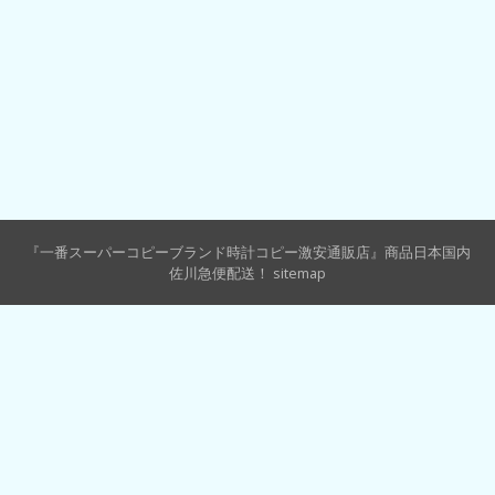
『一番スーパーコピーブランド時計コピー激安通販店』商品日本国内
佐川急便配送！
sitemap