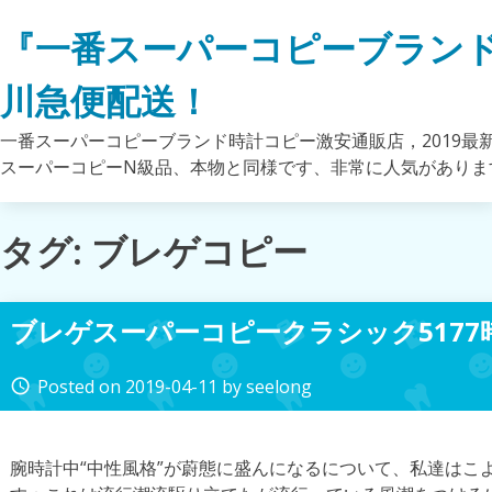
Skip
『一番スーパーコピーブラン
to
content
川急便配送！
一番スーパーコピーブランド時計コピー激安通販店，2019最
スーパーコピーN級品、本物と同様です、非常に人気がありま
タグ: ブレゲコピー
ブレゲスーパーコピークラシック5177
Posted on
2019-04-11
by
seelong
access_time
腕時計中“中性風格”が蔚態に盛んになるについて、私達はこ