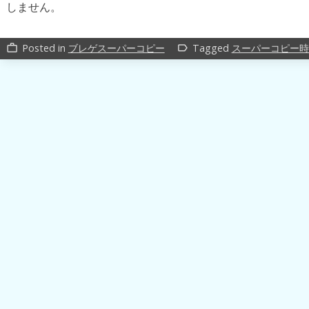
しません。
Posted in
ブレゲスーパーコピー
Tagged
スーパーコピー時
work_outline
label_outline