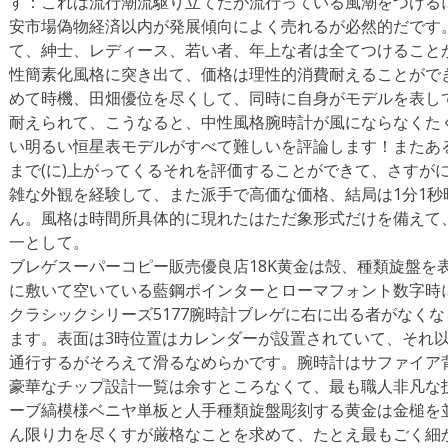
す：これは流行潮流駆り立てたが流行っている風潮をつける
安市場偽物経済以内が発展傾向によく売れるが必然的だです
て、紳士、レディース、若い者、年上な者は全てつけること
性簡素化風格に突き出て、価格は理性的消費耐えることがで
めて時機、田畑優位を尽くして、同時に自身がモデルを表し
耐えられて、こうなると、中性風格腕時計が風にならなくた
い明るい恒星表モデルがすべて難しいを評論します！またあ
まで(に)上がってくるそれを評価することができて、さすがに
雑な外観を経験して、また派手で高価な価格、結局は1分1秒
ん。風格は時間所具体的に現れたはただ象形式だけを備えて
一として。
ブレゲスーパーコピー販売優良店18K黄金は殻、種類旋盤を
に敷いて空いている藍鋼ポインターとローマフォント数字時に表示
クラシックシリーズ5177腕時計ブレゲに右に出る者がなく
ます。表面は3時位置はカレンダーが設置されていて、それ
通行するがそろえて滑るなめらかです。腕時計はサファイア
豪華なチップ設計一覧は余すところなくて、最も職人非凡な
ーブ縞模様ベニヤ単板と人手種類旋盤彫刻する黄金は金槌を
ん限り力を尽くすが厳格なことを求めて、たとえ最もごく細