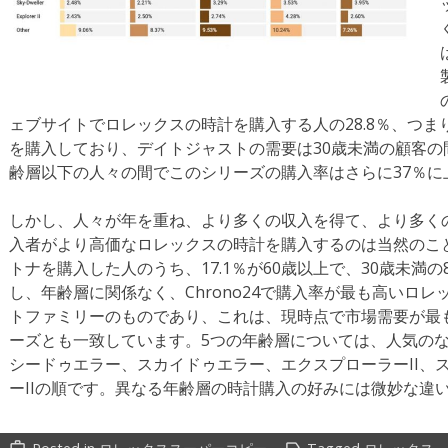
ェブサイトでロレックスの時計を購入する人の28.8％、つま
を購入しており、デイトジャストの需要は30歳未満の顧客
齢層以下の人々の間でこのシリーズの購入率はさらに37％に
しかし、人々が年を重ね、より多くの収入を得て、より多く
入者がより高価なロレックスの時計を購入するのは当然のこ
トナを購入した人のうち、17.1％が60歳以上で、30歳未満
し、年齢層に関係なく、Chrono24で購入率が最も高いロ
トファミリーのものであり、これは、現時点で市場需要が最
ーズとも一致しています。5つの年齢層については、人気の
シードゥエラー、スカイドゥエラー、エクスプローラーII、
ーIIの順です。異なる年齢層の時計購入の好みには微妙な違
work_outline
label_outline