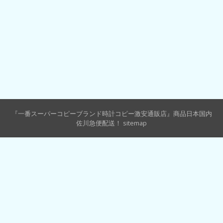
『一番スーパーコピーブランド時計コピー激安通販店』商品日本国内
佐川急便配送！
sitemap