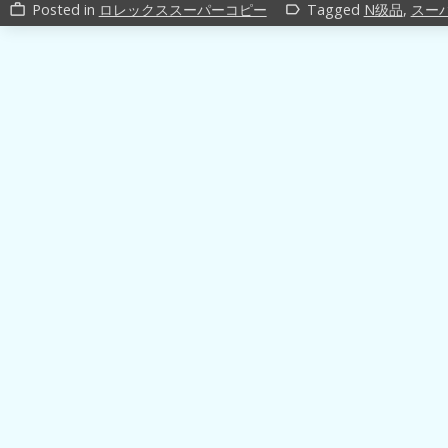
Posted in
ロレックススーパーコピー
Tagged
N级品
,
スー
work_outline
label_outline