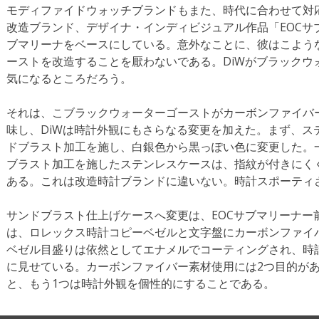
モディファイドウォッチブランドもまた、時代に合わせて対
改造ブランド、デザイナ・インディビジュアル作品「EOCサ
ブマリーナをベースにしている。意外なことに、彼はこよう
ーストを改造することを厭わないである。DiWがブラックウ
気になるところだろう。
それは、こブラックウォーターゴーストがカーボンファイバ
味し、DiWは時計外観にもさらなる変更を加えた。まず、ス
ドブラスト加工を施し、白銀色から黒っぽい色に変更した。
ブラスト加工を施したステンレスケースは、指紋が付きにく
ある。これは改造時計ブランドに違いない。時計スポーティ
サンドブラスト仕上げケースへ変更は、EOCサブマリーナー
は、ロレックス時計コピーベゼルと文字盤にカーボンファイ
ベゼル目盛りは依然としてエナメルでコーティングされ、時
に見せている。カーボンファイバー素材使用には2つ目的が
と、もう1つは時計外観を個性的にすることである。