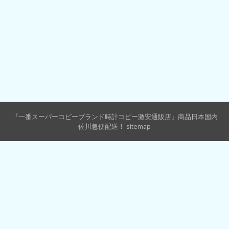
『一番スーパーコピーブランド時計コピー激安通販店』商品日本国内
佐川急便配送！
sitemap