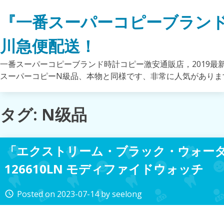
Skip
『一番スーパーコピーブラン
to
content
川急便配送！
一番スーパーコピーブランド時計コピー激安通販店，2019最
スーパーコピーN級品、本物と同様です、非常に人気がありま
タグ: N级品
「エクストリーム・ブラック・ウォー
126610LN モディファイドウォッチ
Posted on
2023-07-14
by
seelong
access_time