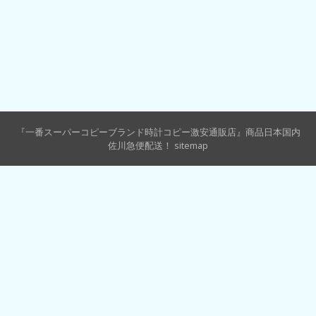
『一番スーパーコピーブランド時計コピー激安通販店』商品日本国内
佐川急便配送！
sitemap