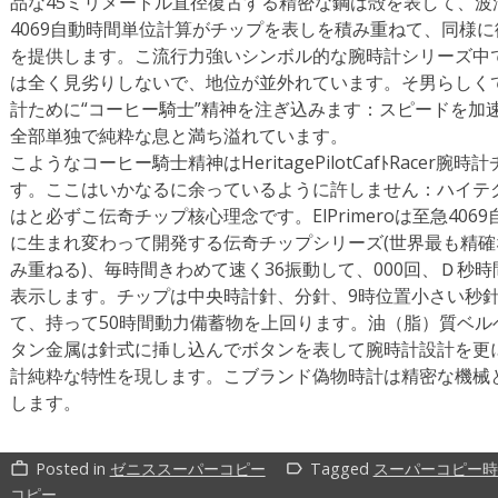
品な45ミリメートル直径復古する精密な鋼は殻を表して、波瀾万
4069自動時間単位計算がチップを表しを積み重ねて、同様
を提供します。こ流行力強いシンボル的な腕時計シリーズ中で、Herit
は全く見劣りしないで、地位が並外れています。そ男らしく
計ために“コーヒー騎士”精神を注ぎ込みます：スピードを加
全部単独で純粋な息と満ち溢れています。
こようなコーヒー騎士精神はHeritagePilotCafﾄRace
す。ここはいかなるに余っているように許しません：ハイテ
はと必ずこ伝奇チップ核心理念です。ElPrimeroは至急406
に生まれ変わって開発する伝奇チップシリーズ(世界最も精
み重ねる)、毎時間きわめて速く36振動して、000回、Ｄ秒
表示します。チップは中央時計針、分針、9時位置小さい秒
て、持って50時間動力備蓄物を上回ります。油（脂）質ベ
タン金属は針式に挿し込んでボタンを表して腕時計設計を更
計純粋な特性を現します。こブランド偽物時計は精密な機械
します。
Posted in
ゼニススーパーコピー
Tagged
スーパーコピー時
work_outline
label_outline
コピー