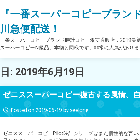
Skip
『一番スーパーコピーブラン
to
content
川急便配送！
一番スーパーコピーブランド時計コピー激安通販店，2019最
スーパーコピーN級品、本物と同様です、非常に人気がありま
日: 2019年6月19日
ゼニススーパーコピー復古する風情、
Posted on
2019-06-19
by
seelong
access_time
ゼニススーパーコピーPilot時計シリーズはまた個性的な言