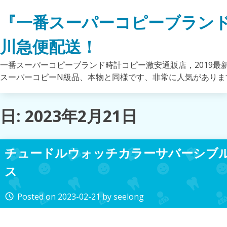
Skip
『一番スーパーコピーブラン
to
content
川急便配送！
一番スーパーコピーブランド時計コピー激安通販店，2019最
スーパーコピーN級品、本物と同様です、非常に人気がありま
日: 2023年2月21日
チュードルウォッチカラーサバーシブ
ス
Posted on
2023-02-21
by
seelong
access_time