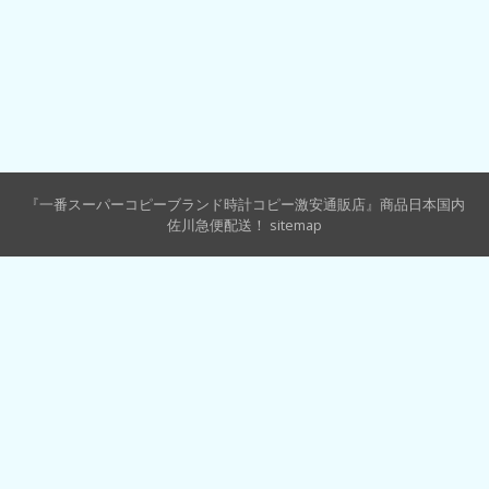
『一番スーパーコピーブランド時計コピー激安通販店』商品日本国内
佐川急便配送！
sitemap